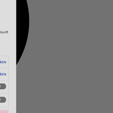
ukunft
ktiv
ktiv