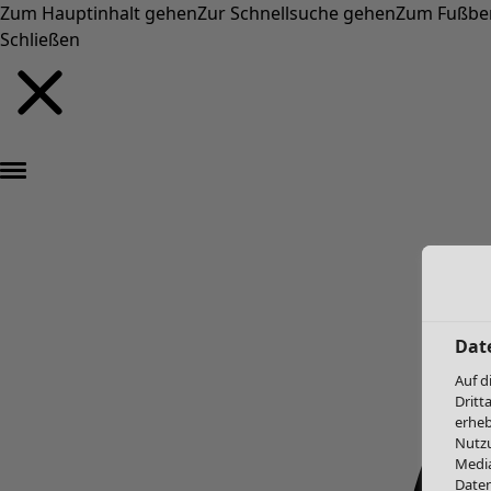
Zum Hauptinhalt gehen
Zur Schnellsuche gehen
Zum Fußbe
Schließen
Dat
Auf d
Dritt
erheb
Nutzu
Media
Daten