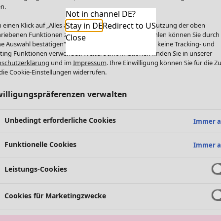
n.
Not in channel DE?
Stay in DE
Redirect to US
 einen Klick auf „Alles akzeptieren“ stimmen Sie der Nutzung der oben
riebenen Funktionen zu. Einzelne Funktionen auswählen können Sie durch
Close
e Auswahl bestätigen“. Über „Alles ablehnen“ werden keine Tracking- und
ting Funktionen verwendet. Weitere Informationen finden Sie in unserer
schutzerklärung
und im
Impressum
. Ihre Einwilligung können Sie für die Z
die Cookie-Einstellungen widerrufen.
willigungspräferenzen verwalten
Unbedingt erforderliche Cookies
Immer a
Funktionelle Cookies
Immer a
Leistungs-Cookies
Cookies für Marketingzwecke