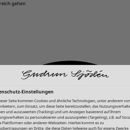
reich gehen
Neu eingetroffen: Gudruns farbenfrohe Herbstkollektion »
enschutz-Einstellungen
ieser Seite kommen Cookies und ähnliche Technologien, unter anderem vo
anbietern, zum Einsatz, um diese Seite bereitzustellen, das Nutzungsverhalt
en und auszuwerten (Tracking) und um Anzeigen basierend auf Ihrem
ngsverhalten zu personalisieren und auszuspielen (Targeting), z.B. auf Socia
 Plattformen oder anderen Webseiten. Hierbei kommt es zu
übertragungen an Dritte, die diese Daten teilweise auch für eigene Zwecke