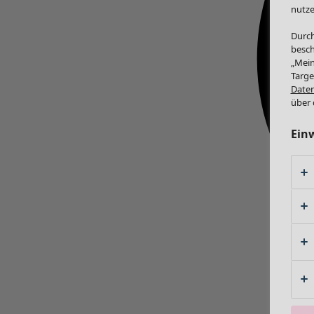
nutze
Durch
besch
„Mein
Targe
Daten
über 
Ein