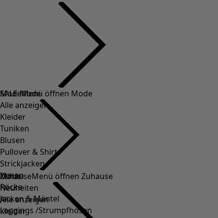
SALE Mode
Mode
Menü öffnen Mode
Alle anzeigen
Kleider
Tuniken
Blusen
Pullover & Shirts
Strickjacken
Hosen
Mode
Zuhause
Menü öffnen Zuhause
Röcke
Neuheiten
Jacken & Mäntel
Alle anzeigen
Leggings /Strumpfhosen
Kleider