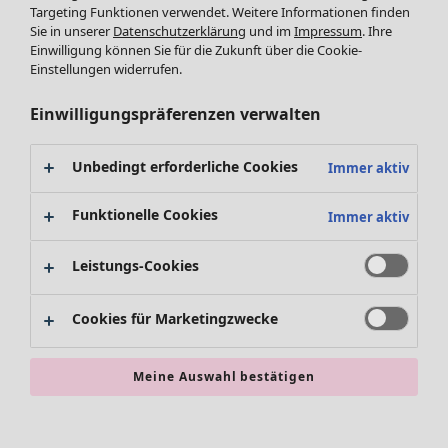
Targeting Funktionen verwendet. Weitere Informationen finden
Accessoires
Sie in unserer
Datenschutzerklärung
und im
Impressum
. Ihre
Schuhe
Einwilligung können Sie für die Zukunft über die Cookie-
Bademode
SALE Zuhause
Einstellungen widerrufen.
Basics
Alle anzeigen
Dekoration
Einwilligungspräferenzen verwalten
Textilien
Teppiche
Unbedingt erforderliche Cookies
Immer aktiv
Frottee
Funktionelle Cookies
Immer aktiv
Leistungs-Cookies
Cookies für Marketingzwecke
SALE Aktionen
Meine Auswahl bestätigen
Alles im Sale
Sale-Neuheiten
Sale-Schnäppchen