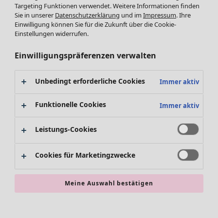
Targeting Funktionen verwendet. Weitere Informationen finden
Accessoires
Tuniken
Sie in unserer
Datenschutzerklärung
und im
Impressum
. Ihre
Schuhe
Pullover
Einwilligung können Sie für die Zukunft über die Cookie-
Bademode
SALE Zuhause
Tops & Shirts
Einstellungen widerrufen.
Basics
Alle anzeigen
Strickpullover
Dekoration
Zuhause
Angebote
Menü öffnen Angebote
Westen
Einwilligungspräferenzen verwalten
Textilien
Neuheiten
Hosen
Teppiche
Alle anzeigen
Blusen
Unbedingt erforderliche Cookies
Immer aktiv
Frottee
Kissen
Strickjacken
Gardinen
Jacken & Mäntel
Funktionelle Cookies
Immer aktiv
Teppiche
Röcke
Frottee
Leistungs-Cookies
Geschirr
Tischdecken & -läufer
Angebote
Kollektionen
Cookies für Marketingzwecke
Dekoration & Accessoires
Alle anzeigen
Bücher
Premierenpreise
SALE Aktionen
Stoffe
Meine Auswahl bestätigen
Bestpreise
Suchen
Alles im Sale
Lieblinge aus früheren Kollektionen
Kauf-2-Preise
Neuheiten
Sale-Neuheiten
Räume
SALE Mode
Sale-Schnäppchen