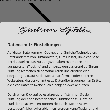
Datenschutz-Einstellungen
SALE Mode
Mode
Menü öffnen Mode
Auf dieser Seite kommen Cookies und ähnliche Technologien,
Alle anzeigen
unter anderem von Drittanbietern, zum Einsatz, um diese Seite
Kleider
bereitzustellen, das Nutzungsverhalten zu erheben und
Tuniken
auszuwerten (Tracking) und um Anzeigen basierend auf Ihrem
Nutzungsverhalten zu personalisieren und auszuspielen
Blusen
(Targeting), z.B. auf Social Media Plattformen oder anderen
Pullover & Shirts
Webseiten. Hierbei kommt es zu Datenübertragungen an Dritte,
Strickjacken
die diese Daten teilweise auch für eigene Zwecke nutzen.
Hosen
Mode
Zuhause
Menü öffnen Zuhause
Durch einen Klick auf „Alles akzeptieren“ stimmen Sie der
Röcke
Neuheiten
Nutzung der oben beschriebenen Funktionen zu. Einzelne
Jacken & Mäntel
Alle anzeigen
Funktionen auswählen können Sie durch „Meine Auswahl
Leggings /Strumpfhosen
Kleider
bestätigen“. Über „Alles ablehnen“ werden keine Tracking- und