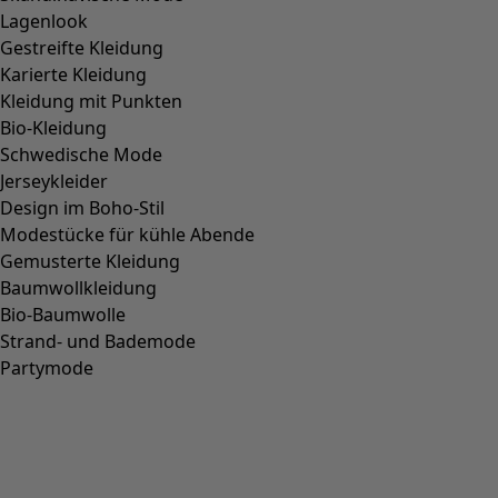
online oder im Laden! Hier informieren wir Sie außerdem über
künftige und vergangene Livesendungen.
Hier entdecken »
Sichern Sie sich 10% Rabatt – direkt in Ihre Mailbox!
E-Mail-Adresse
*
Absenden & Vorteile sichern* »
* Durch "Absenden & Vorteile sichern" willigen Sie ein,
dass Gudrun Sjödén Sie mit auf Sie zugeschnittener
Werbung per Mail kontaktiert. Sie können Ihre
Einwilligung jederzeit mit Wirkung für die Zukunft
widerrufen. Die Abmeldung ist jederzeit möglich, z.B. über
einen Link am Ende eines jeden Newsletters. Alternativ
können Sie Ihren
Abmeldewunsch gerne auch jederzeit
an datenschutz@gudrunsjoeden.de per E-mail senden.
Datenschutz & Abmeldeinformationen
Unternehmen