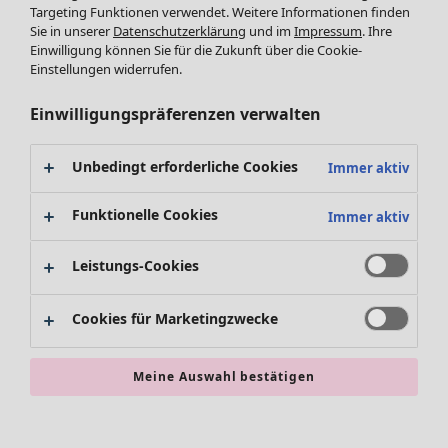
Targeting Funktionen verwendet. Weitere Informationen finden
Accessoires
Tuniken
Sie in unserer
Datenschutzerklärung
und im
Impressum
. Ihre
Schuhe
Pullover
Einwilligung können Sie für die Zukunft über die Cookie-
Bademode
SALE Zuhause
Tops & Shirts
Einstellungen widerrufen.
Basics
Alle anzeigen
Strickpullover
Dekoration
Zuhause
Angebote
Menü öffnen Angebote
Westen
Einwilligungspräferenzen verwalten
Textilien
Neuheiten
Hosen
Teppiche
Alle anzeigen
Blusen
Unbedingt erforderliche Cookies
Immer aktiv
Frottee
Kissen
Strickjacken
Gardinen
Jacken & Mäntel
Funktionelle Cookies
Immer aktiv
Teppiche
Röcke
Frottee
Geschenkgutschein
Leistungs-Cookies
Geschirr
Tischdecken & -läufer
Angebote
Kollektionen
Cookies für Marketingzwecke
Dekoration & Accessoires
Alle anzeigen
Bücher
Premierenpreise
SALE Aktionen
Stoffe
Meine Auswahl bestätigen
Bestpreise
Suchen
Alles im Sale
Lieblinge aus früheren Kollektionen
Kauf-2-Preise
Neuheiten
Sale-Neuheiten
Räume
SALE Mode
Sale-Schnäppchen