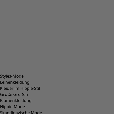
Großbritannien eröffnete, erhielt London einen
farbstarken Neuzugang und damit einen Ort, an dem
nordisches Licht auf eine klassisch britische Tea Party trifft.
Hier gibt es häufig inspirierende Workshops und Lesungen
für die Kundinnen – und damit die Gelegenheit, in unsere
farbstarke und kreative Community einzutauchen.
Aktuell im Laden
Freuen Sie sich auf unsere kommenden Veranstaltungen – ob