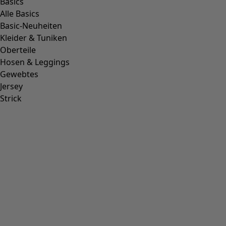
Nordisches Licht trifft auf eine Garden Party
Als Gudrun Sjödén 2012 ihren ersten Laden in
Großbritannien eröffnete, erhielt London einen
farbstarken Neuzugang und damit einen Ort, an dem
nordisches Licht auf eine klassisch britische Tea Party trifft.
Hier gibt es häufig inspirierende Workshops und Lesungen
für die Kundinnen – und damit die Gelegenheit, in unsere
farbstarke und kreative Community einzutauchen.
Nordisches Licht trifft auf eine Garden Party
Als Gudrun Sjödén 2012 ihren ersten Laden in