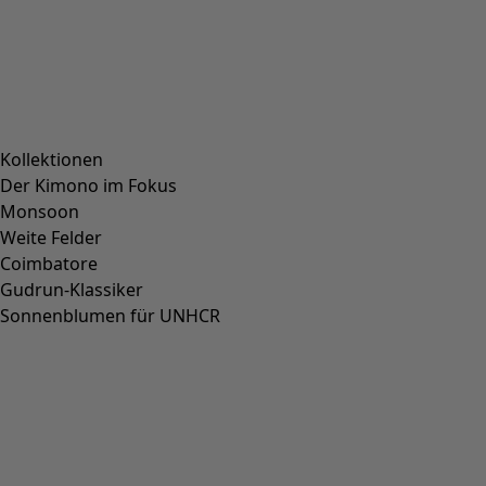
Unternehmen
AGB
Impressum
Karriere
Presse
Kundenservice
Kundenservice
Kundenkonto
Kontakt
FAQ
Größenguide
Geschenkgutscheine
Newsletter
Katalog bestellen
Über uns
Über uns
Gudruns Welt
Umweltphilosophie