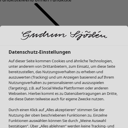
Datenschutz-Einstellungen
SALE Mode
Mode
Menü öffnen Mode
Auf dieser Seite kommen Cookies und ähnliche Technologien,
Alle anzeigen
unter anderem von Drittanbietern, zum Einsatz, um diese Seite
Kleider
bereitzustellen, das Nutzungsverhalten zu erheben und
Tuniken
auszuwerten (Tracking) und um Anzeigen basierend auf Ihrem
Nutzungsverhalten zu personalisieren und auszuspielen
Blusen
(Targeting), z.B. auf Social Media Plattformen oder anderen
Pullover & Shirts
Webseiten. Hierbei kommt es zu Datenübertragungen an Dritte,
Strickjacken
die diese Daten teilweise auch für eigene Zwecke nutzen.
Hosen
Mode
Zuhause
Menü öffnen Zuhause
Durch einen Klick auf „Alles akzeptieren“ stimmen Sie der
Röcke
Neuheiten
Nutzung der oben beschriebenen Funktionen zu. Einzelne
Jacken & Mäntel
Alle anzeigen
Funktionen auswählen können Sie durch „Meine Auswahl
Leggings /Strumpfhosen
Kleider
bestätigen“. Über „Alles ablehnen“ werden keine Tracking- und