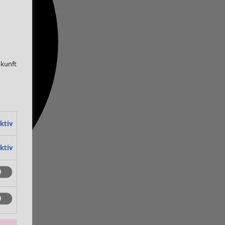
ukunft
ktiv
ktiv