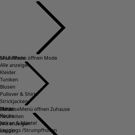
SALE Mode
Mode
Menü öffnen Mode
Alle anzeigen
Kleider
Tuniken
Blusen
Pullover & Shirts
Strickjacken
Hosen
Mode
Zuhause
Menü öffnen Zuhause
Röcke
Neuheiten
Jacken & Mäntel
Alle anzeigen
Leggings /Strumpfhosen
Kleider