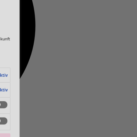
ukunft
ktiv
ktiv