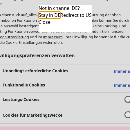
n.
Not in channel DE?
Stay in DE
Redirect to US
 einen Klick auf „Alles akzeptieren“ stimmen Sie der Nutzung der oben
riebenen Funktionen zu. Einzelne Funktionen auswählen können Sie durch
Close
e Auswahl bestätigen“. Über „Alles ablehnen“ werden keine Tracking- und
ting Funktionen verwendet. Weitere Informationen finden Sie in unserer
schutzerklärung
und im
Impressum
. Ihre Einwilligung können Sie für die Z
die Cookie-Einstellungen widerrufen.
willigungspräferenzen verwalten
Unbedingt erforderliche Cookies
Immer a
Funktionelle Cookies
Immer a
Leistungs-Cookies
Cookies für Marketingzwecke