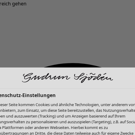
reich gehen
Neu eingetroffen: Gudruns farbenfrohe Herbstkollektion »
enschutz-Einstellungen
ieser Seite kommen Cookies und ähnliche Technologien, unter anderem vo
anbietern, zum Einsatz, um diese Seite bereitzustellen, das Nutzungsverhalt
en und auszuwerten (Tracking) und um Anzeigen basierend auf Ihrem
ngsverhalten zu personalisieren und auszuspielen (Targeting), z.B. auf Socia
 Plattformen oder anderen Webseiten. Hierbei kommt es zu
übertragungen an Dritte, die diese Daten teilweise auch für eigene Zwecke