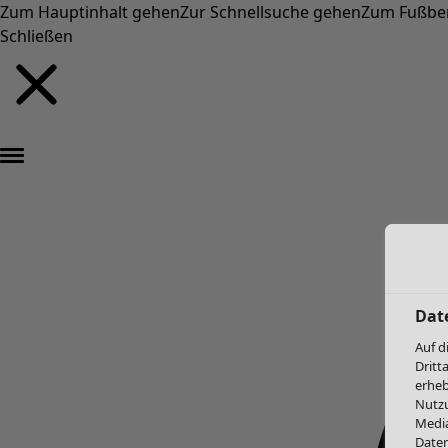
Zum Hauptinhalt gehen
Zur Schnellsuche gehen
Zum Fußbe
Schließen
Dat
Auf d
Dritt
erheb
Nutzu
Media
Daten