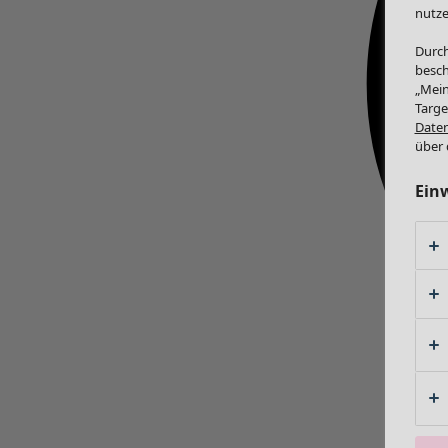
nutze
Durch
besch
„Mein
Targe
Daten
über 
Ein