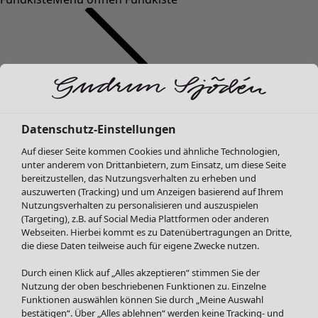
Datenschutz-Einstellungen
SALE Mode
Mode
Menü öffnen Mode
Auf dieser Seite kommen Cookies und ähnliche Technologien,
Alle anzeigen
unter anderem von Drittanbietern, zum Einsatz, um diese Seite
Kleider
bereitzustellen, das Nutzungsverhalten zu erheben und
Tuniken
auszuwerten (Tracking) und um Anzeigen basierend auf Ihrem
Nutzungsverhalten zu personalisieren und auszuspielen
Blusen
(Targeting), z.B. auf Social Media Plattformen oder anderen
Pullover & Shirts
Webseiten. Hierbei kommt es zu Datenübertragungen an Dritte,
Strickjacken
die diese Daten teilweise auch für eigene Zwecke nutzen.
Hosen
Mode
Zuhause
Menü öffnen Zuhause
Durch einen Klick auf „Alles akzeptieren“ stimmen Sie der
Röcke
Neuheiten
Nutzung der oben beschriebenen Funktionen zu. Einzelne
Jacken & Mäntel
Alle anzeigen
Funktionen auswählen können Sie durch „Meine Auswahl
Leggings /Strumpfhosen
Kleider
bestätigen“. Über „Alles ablehnen“ werden keine Tracking- und