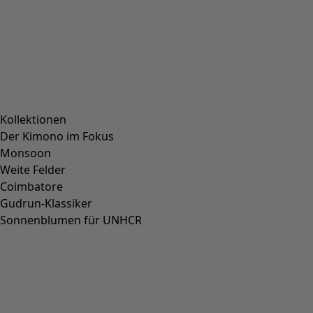
Größe
36
37
38
39
40
41
42
Größentabelle
Größentabelle
In den Warenkorb
Voraussichtlich vorrätig: 23.08.2026
5 EUR Versandkosten
Sie haben 14 Tage Rückgaberecht und können Ihre Ware
kostenlos umtauschen.
Lieferzeit beträgt 4–5 Tage, wenn die Ware vorrätig ist.