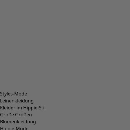
Schnürschuhe aus Nappaleder
Wunschliste-Symbol
Fundkiste
:
34,00 €
Preis
:
189,00 €
Farbe
lupine
58