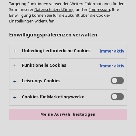
Targeting Funktionen verwendet. Weitere Informationen finden
Accessoires
Tuniken
Sie in unserer
Datenschutzerklärung
und im
Impressum
. Ihre
Schuhe
Pullover
Einwilligung können Sie für die Zukunft über die Cookie-
Bademode
SALE Zuhause
Tops & Shirts
Einstellungen widerrufen.
Basics
Alle anzeigen
Strickpullover
Dekoration
Zuhause
Angebote
Menü öffnen Angebote
Westen
Einwilligungspräferenzen verwalten
Textilien
Neuheiten
Hosen
Teppiche
Alle anzeigen
Blusen
Unbedingt erforderliche Cookies
Immer aktiv
Frottee
Kissen
Strickjacken
Gardinen
Jacken & Mäntel
Funktionelle Cookies
Immer aktiv
Teppiche
Röcke
Frottee
Leistungs-Cookies
Geschirr
Tischdecken & -läufer
Angebote
Kollektionen
Cookies für Marketingzwecke
Dekoration & Accessoires
Alle anzeigen
Bücher
Premierenpreise
SALE Aktionen
Stoffe
Meine Auswahl bestätigen
Bestpreise
Suchen
Alles im Sale
Lieblinge aus früheren Kollektionen
Kauf-2-Preise
Neuheiten
Sale-Neuheiten
Räume
SALE Mode
Sale-Schnäppchen