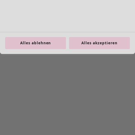
Alles ablehnen
Alles akzeptieren
Vorheriges Slider-Bild
Next slider image
Current slider image
Gehe zu 2