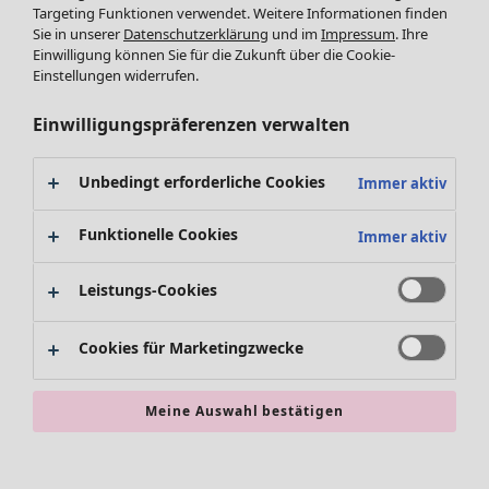
Targeting Funktionen verwendet. Weitere Informationen finden
Accessoires
Sie in unserer
Datenschutzerklärung
und im
Impressum
. Ihre
Schuhe
Einwilligung können Sie für die Zukunft über die Cookie-
Bademode
SALE Zuhause
Einstellungen widerrufen.
Basics
Alle anzeigen
Dekoration
Einwilligungspräferenzen verwalten
Textilien
Teppiche
Unbedingt erforderliche Cookies
Immer aktiv
Frottee
Funktionelle Cookies
Immer aktiv
Leistungs-Cookies
Cookies für Marketingzwecke
SALE Aktionen
Meine Auswahl bestätigen
Alles im Sale
Sale-Neuheiten
Sale-Schnäppchen