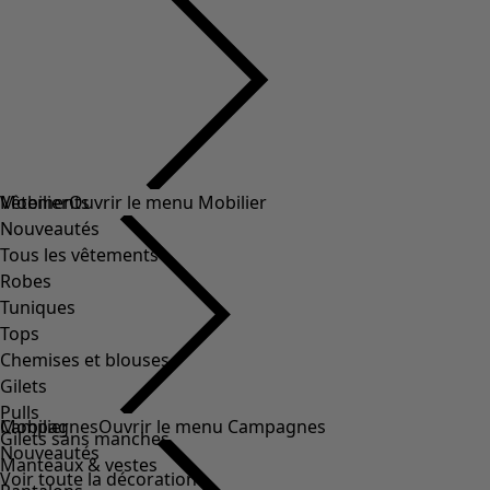
Vêtements
Mobilier
Ouvrir le menu Mobilier
Nouveautés
Tous les vêtements
Robes
Tuniques
Tops
Chemises et blouses
Gilets
Pulls
Mobilier
Campagnes
Ouvrir le menu Campagnes
Gilets sans manches
Nouveautés
Manteaux & vestes
Voir toute la décoration