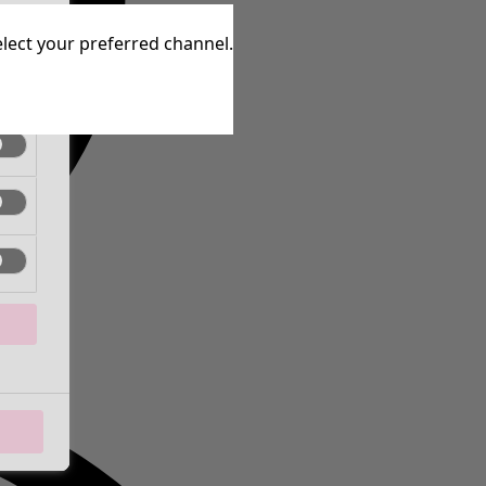
ctif
elect your preferred channel.
ctif