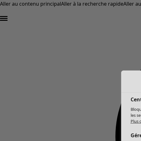
Aller au contenu principal
Aller à la recherche rapide
Aller a
Cent
Bloqu
les s
Plus 
Gér