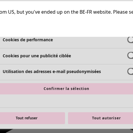
Cookies strictement nécessaires
Toujours a
g from US, but you've ended up on the BE-FR website. Please s
Cookies de fonctionnalité
Toujours a
Cookies de performance
Cookies pour une publicité ciblée
Utilisation des adresses e-mail pseudonymisées
Confirmer la sélection
Tout refuser
Tout autoriser