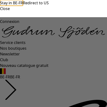
Stay in BE-FR
Redirect to US
Close
Connexion
Service clients
Nos boutiques
Newsletter
Club
Nouveau catalogue gratuit
BE-FR
BE-FR