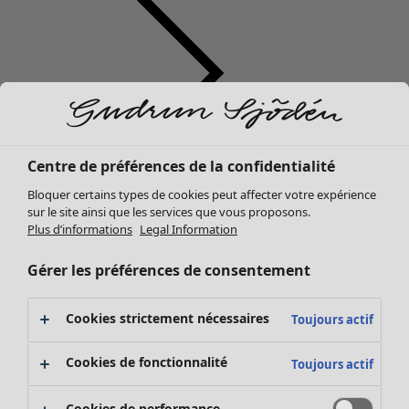
Centre de préférences de la confidentialité
Vêtements
Mobilier
Ouvrir le menu Mobilier
Bloquer certains types de cookies peut affecter votre expérience
Nouveautés
sur le site ainsi que les services que vous proposons.
Tous les vêtements
Plus d’informations
Legal Information
Robes
Tuniques
Gérer les préférences de consentement
Tops
Chemises et blouses
Cookies strictement nécessaires
Toujours actif
Gilets
Pulls
Mobilier
Campagnes
Ouvrir le menu Campagnes
Cookies de fonctionnalité
Toujours actif
Gilets sans manches
Nouveautés
Manteaux & vestes
Voir toute la décoration
Cookies de performance