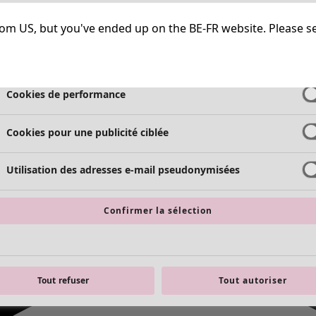
Cookies strictement nécessaires
Toujours a
g from US, but you've ended up on the BE-FR website. Please s
Cookies de fonctionnalité
Toujours a
Cookies de performance
Cookies pour une publicité ciblée
Utilisation des adresses e-mail pseudonymisées
Confirmer la sélection
Tout refuser
Tout autoriser