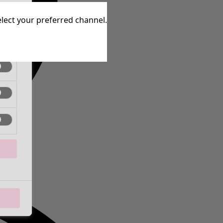
ctif
elect your preferred channel.
ctif