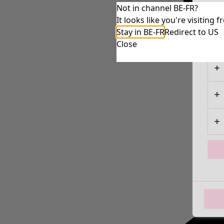
Not in channel BE-FR?
It looks like you're visitin
Stay in BE-FR
Redirect to US
Close