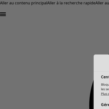
Aller au contenu principal
Aller à la recherche rapide
Aller a
Cent
Bloqu
les s
Plus 
Gér