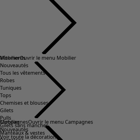
Vêtements
Mobilier
Ouvrir le menu Mobilier
Nouveautés
Tous les vêtements
Robes
Tuniques
Tops
Chemises et blouses
Gilets
Pulls
Mobilier
Campagnes
Ouvrir le menu Campagnes
Gilets sans manches
Nouveautés
Manteaux & vestes
Voir toute la décoration