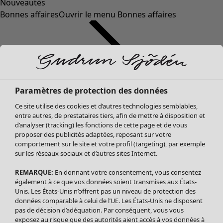
Nouveautés
Bonnes affaires
Ouvrir le menu Bonnes affaires
Paramètres de protection des données
Ce site utilise des cookies et d’autres technologies semblables,
entre autres, de prestataires tiers, afin de mettre à disposition et
d’analyser (tracking) les fonctions de cette page et de vous
proposer des publicités adaptées, reposant sur votre
Soldes Vêtements
Vêtements
Ouvrir le menu Vêtements
comportement sur le site et votre profil (targeting), par exemple
sur les réseaux sociaux et d’autres sites Internet.
Tous les vêtements
Robes
REMARQUE:
En donnant votre consentement, vous consentez
Tuniques
également à ce que vos données soient transmises aux États-
Blouses
Unis. Les États-Unis n’offrent pas un niveau de protection des
données comparable à celui de l’UE. Les États-Unis ne disposent
Tops
pas de décision d’adéquation. Par conséquent, vous vous
Gilets
exposez au risque que des autorités aient accès à vos données à