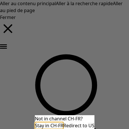
Aller au contenu principal
Aller à la recherche rapide
Aller
au pied de page
Fermer
Nouveautés : la collection d'automne haute en couleur de Gudrun »
Not in channel CH-FR?
Stay in CH-FR
Redirect to US