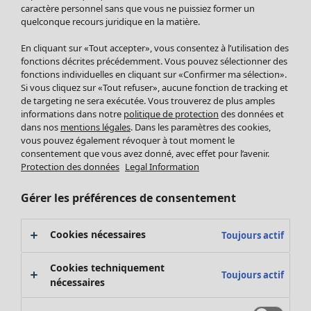
Pantalon
caractère personnel sans que vous ne puissiez former un
quelconque recours juridique en la matière.
Jupes
Manteaux & vestes
Vêtements
Maison
Ouvrir le menu Maison
En cliquant sur «Tout accepter», vous consentez à l’utilisation des
Leggings et collants
Nouveautés
fonctions décrites précédemment. Vous pouvez sélectionner des
Accessoires
fonctions individuelles en cliquant sur «Confirmer ma sélection».
Tous les vêtements
Si vous cliquez sur «Tout refuser», aucune fonction de tracking et
Chaussures
Robes
de targeting ne sera exécutée. Vous trouverez de plus amples
Vêtements de bain
Soldes Mobilier
Tuniques
informations dans notre
politique de protection
des données et
Basics
Bonnes affaires déco
dans nos
mentions légales
. Dans les paramètres des cookies,
Pulls
Décoration
vous pouvez également révoquer à tout moment le
Tops
consentement que vous avez donné, avec effet pour l’avenir.
Textiles
Pulls en tricot
Protection des données
Legal Information
Tapis
Gilets sans manches
Maison
Offres
Ouvrir le menu Offres
Éponge
Pantalons
Gérer les préférences de consentement
Nouveautés
Chemises et blouses
Voir toute la décoration
Gilets
Coussins
Cookies nécessaires
Toujours actif
Manteaux & vestes
Rideaux
Jupes
Tapis
Cookies techniquement
Toujours actif
Cartes cadeaux
Éponge
nécessaires
Céramique et verre