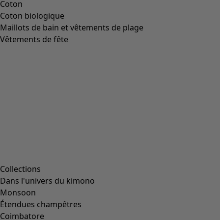
En ce moment dans nos boutiques
Participez à nos prochains évènements – virtuellement ou en
boutique ! Vous trouverez également ici des informations au sujet
de nos directs passés ou à venir.
À découvrir ici »
Vous êtes une #gudrunista ?
Partagez, marquez votre post #gudrunista et suivez-nous sur Instagram
@gudrunsjoden
.
C’est peut-être votre photo qui sera publiée sur notre site web ou nos réseaux sociaux.
Besoin d'inspiration ?
Découvrez d’autres gudrunistas hautes en couleur ici »