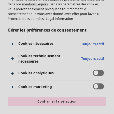
Pantalon
dans nos
mentions légales
. Dans les paramètres des cookies,
Jupes
vous pouvez également révoquer à tout moment le
consentement que vous avez donné, avec effet pour l’avenir.
Manteaux & vestes
Vêtements
Maison
Ouvrir le menu Maison
Protection des données
Legal Information
Leggings et collants
Nouveautés
Accessoires
Tous les vêtements
Gérer les préférences de consentement
Chaussures
Robes
Vêtements de bain
Soldes Mobilier
Tuniques
Cookies nécessaires
Toujours actif
Basics
Bonnes affaires déco
Pulls
Décoration
Tops
Cookies techniquement
Textiles
Toujours actif
Pulls en tricot
nécessaires
Tapis
Gilets sans manches
Maison
Offres
Ouvrir le menu Offres
Éponge
Pantalons
Nouveautés
Cookies analytiques
Chemises et blouses
Voir toute la décoration
Gilets
Coussins
Cookies marketing
Manteaux & vestes
Rideaux
Jupes
Tapis
Confirmer la sélection
Éponge
Céramique et verre