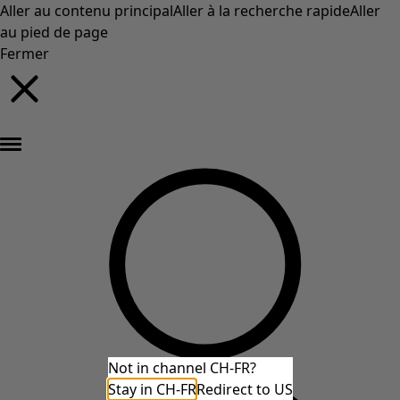
Aller au contenu principal
Aller à la recherche rapide
Aller
au pied de page
Fermer
Nouveautés : la collection d'automne haute en couleur de Gudrun »
Not in channel CH-FR?
Stay in CH-FR
Redirect to US