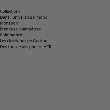
tout moment par e-mail à
datenschutz@gudrunsjoeden.de.
Protection des données
et informations de désinscription
Entreprise
Entreprise
CGV
Mentions légales
Presse
Service client
Service client
Le compte client
Contact
FAQ
Tableau des tailles
Cartes cadeaux
Newsletter
Demandez notre catalogue
À propos de nous