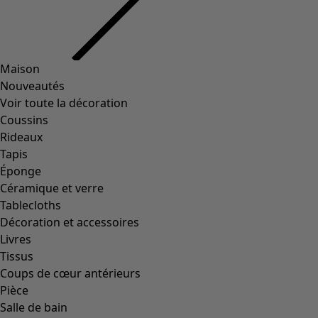
SUISSE | Gudrun Sjödén GmbH, Case postale, 4019 Bâle
|
info@gudrunsjoeden.ch
|
Numéro de téléphone pour les
commandes : 0800/ 722 446