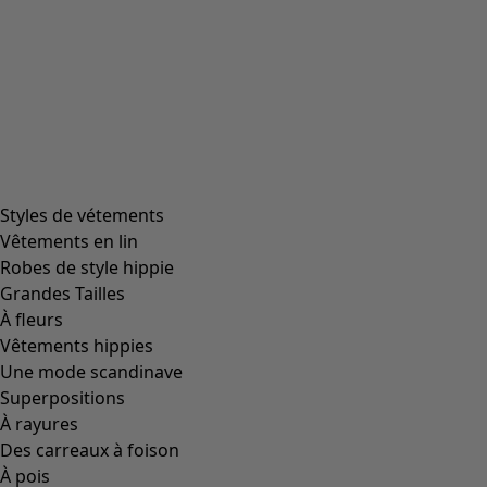
Taille
Taille
00000
(
1
)
Matière
Matière
PAPIER
(
1
)
Montrer tout
Effacer
1 Produits