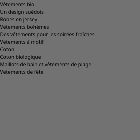
Icône de liste de souhaits
Spirit of Gudrun n°2
Prix
:
CHF 14.00
One Size
1
/
1
Bénéficiez de 10 % de réduction – directement dans votre
boîte de réception
S'abonner à la Newsletter
*
Expédier »
* En cliquant sur « Expédier », vous acceptez que Gudrun
Sjödén vous contacte par e-mail avec des publicités
personnalisées. Vous pouvez révoquer votre
consentement à tout moment avec effet pour l'avenir. Vous
pouvez vous désabonner à tout moment, par exemple via
un lien situé à la fin de chaque newsletter. Vous pouvez
également envoyer votre demande de désinscription à