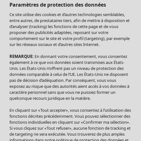
Nouveautés
Paramètres de protection des données
Bonnes affaires
Ouvrir le menu Bonnes affaires
Ce site utilise des cookies et d’autres technologies semblables,
entre autres, de prestataires tiers, afin de mettre à disposition et
d’analyser (tracking) les fonctions de cette page et de vous
proposer des publicités adaptées, reposant sur votre
comportement sur le site et votre profil (targeting), par exemple
sur les réseaux sociaux et d’autres sites Internet.
REMARQUE:
En donnant votre consentement, vous consentez
également à ce que vos données soient transmises aux États-
Unis. Les États-Unis n’offrent pas un niveau de protection des
données comparable à celui de l’UE. Les États-Unis ne disposent
pas de décision d’adéquation. Par conséquent, vous vous
exposez au risque que des autorités aient accès à vos données à
Soldes Vêtements
Vêtements
Ouvrir le menu Vêtements
caractère personnel sans que vous ne puissiez former un
Tous les vêtements
quelconque recours juridique en la matière.
Robes
En cliquant sur «Tout accepter», vous consentez à l’utilisation des
Tuniques
fonctions décrites précédemment. Vous pouvez sélectionner des
Blouses
fonctions individuelles en cliquant sur «Confirmer ma sélection».
Si vous cliquez sur «Tout refuser», aucune fonction de tracking et
Tops
de targeting ne sera exécutée. Vous trouverez de plus amples
Gilets
informations dans notre
politique de protection
des données et