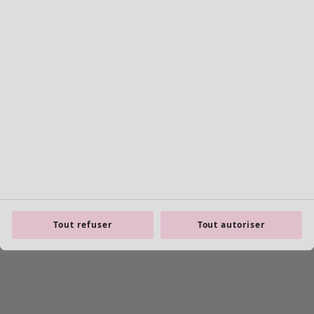
Filtrer
Coloris
Coloris
Écru
Naturel
Jaune
Rouge
Rose
Bleu
Tout refuser
Tout autoriser
Lilas
Vert
Marron
Gris
Noir