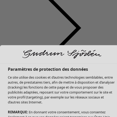
Soldes Vêtements
Vêtements
Ouvrir le menu Vêtements
Tous les vêtements
Paramètres de protection des données
Robes
Ce site utilise des cookies et d’autres technologies semblables, entre
Tuniques
autres, de prestataires tiers, afin de mettre à disposition et d’analyser
Blouses
(tracking) les fonctions de cette page et de vous proposer des
publicités adaptées, reposant sur votre comportement sur le site et
Tops
votre profil (targeting), par exemple sur les réseaux sociaux et
Gilets
d’autres sites Internet.
Pantalon
Jupes
REMARQUE:
En donnant votre consentement, vous consentez
également à ce que vos données soient transmises aux États-Unis.