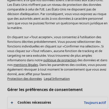
Manteaux & vestes
Vêtements
Maison
Ouvrir le menu Maison
Les États-Unis n’offrent pas un niveau de protection des données
Leggings et collants
Nouveautés
comparable à celui de l’UE. Les États-Unis ne disposent pas de
Accessoires
décision d’adéquation. Par conséquent, vous vous exposez au risque
Tous les vêtements
Chaussures
que des autorités aient accès à vos données à caractère personnel
Robes
sans que vous ne puissiez former un quelconque recours juridique en
Vêtements de bain
Soldes Mobilier
Tuniques
la matière.
Basics
Bonnes affaires déco
Pulls
Décoration
En cliquant sur «Tout accepter», vous consentez à l’utilisation des
Tops
Textiles
fonctions décrites précédemment. Vous pouvez sélectionner des
Pulls en tricot
fonctions individuelles en cliquant sur «Confirmer ma sélection». Si
Tapis
Gilets sans manches
Maison
Offres
vous cliquez sur «Tout refuser», aucune fonction de tracking et de
Ouvrir le menu Offres
Éponge
Pantalons
targeting ne sera exécutée. Vous trouverez de plus amples
Nouveautés
informations dans notre
politique de protection
des données et dans
Chemises et blouses
Voir toute la décoration
nos
mentions légales
. Dans les paramètres des cookies, vous pouvez
Gilets
Coussins
également révoquer à tout moment le consentement que vous avez
Manteaux & vestes
donné, avec effet pour l’avenir.
Rideaux
Jupes
Protection des données
Legal Information
Tapis
Éponge
Gérer les préférences de consentement
Céramique et verre
Offres
Collections
Tablecloths
Promos SOLDES
Cookies nécessaires
Toujours actif
Les promos de Gudrun Sjödén
Décoration et accessoires
Les promos de Gudrun Sjödén