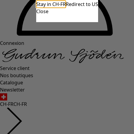
Stay in CH-FR
Redirect to US
Close
Connexion
Service client
Nos boutiques
Catalogue
Newsletter
CH-FR
CH-FR