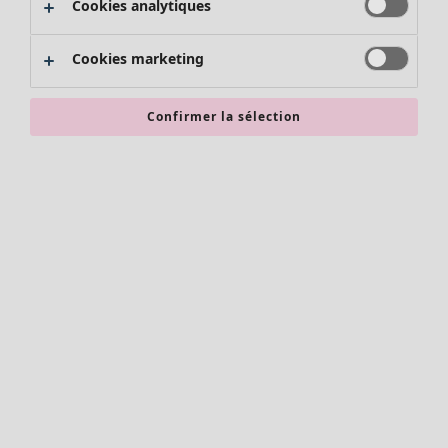
Cookies analytiques
Promos SOLDES
Les promos de Gudrun Sjödén
Cookies marketing
Nouvel arrivage
Bonnes affaires en soldes - jusqu'à -70
Confirmer la sélection