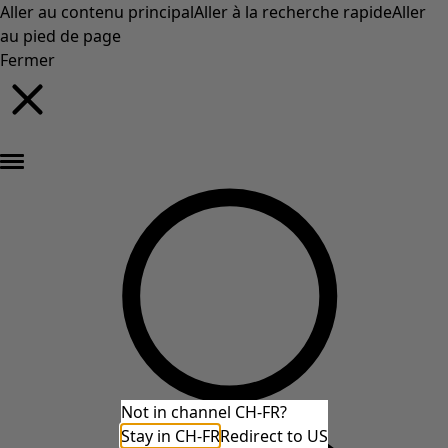
Aller au contenu principal
Aller à la recherche rapide
Aller
au pied de page
Fermer
Nouveautés : la collection d'automne haute en couleur de Gudrun »
Not in channel CH-FR?
Stay in CH-FR
Redirect to US