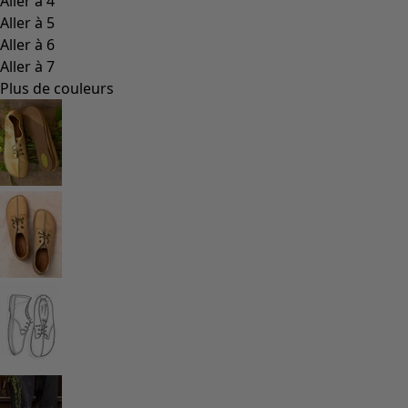
Coimbatore
Les classiques de Gudrun
Des tournesols pour le HCR