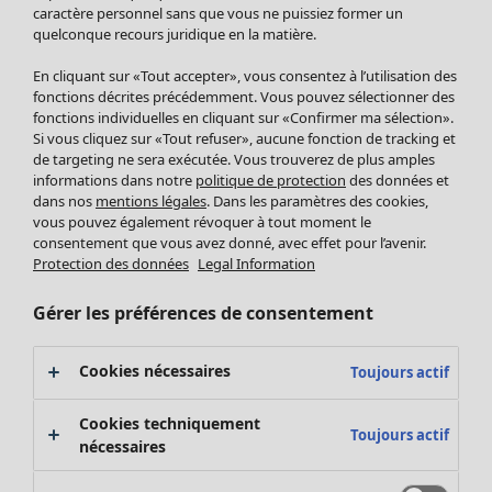
Pantalon
caractère personnel sans que vous ne puissiez former un
quelconque recours juridique en la matière.
Jupes
Manteaux & vestes
En cliquant sur «Tout accepter», vous consentez à l’utilisation des
Leggings et collants
fonctions décrites précédemment. Vous pouvez sélectionner des
Accessoires
fonctions individuelles en cliquant sur «Confirmer ma sélection».
Si vous cliquez sur «Tout refuser», aucune fonction de tracking et
Chaussures
de targeting ne sera exécutée. Vous trouverez de plus amples
Vêtements de bain
Soldes Mobilier
informations dans notre
politique de protection
des données et
Basics
Bonnes affaires déco
dans nos
mentions légales
. Dans les paramètres des cookies,
Décoration
vous pouvez également révoquer à tout moment le
consentement que vous avez donné, avec effet pour l’avenir.
Textiles
Protection des données
Legal Information
Tapis
Éponge
Gérer les préférences de consentement
Cookies nécessaires
Toujours actif
Cookies techniquement
Toujours actif
nécessaires