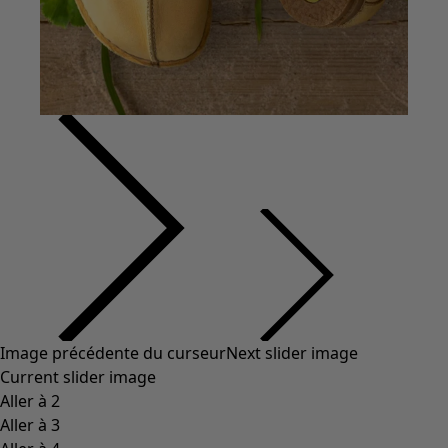
Vêtements à motif
Coton
Coton biologique
Maillots de bain et vêtements de plage
Vêtements de fête
Collections
Dans l'univers du kimono
Monsoon
Étendues champêtres