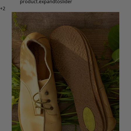
Styles de vétements
Vêtements en lin
Robes de style hippie
Grandes Tailles
À fleurs
Vêtements hippies
Une mode scandinave
Superpositions
À rayures
Des carreaux à foison
À pois
Vêtements bio
Un design suédois
Robes en jersey
Vêtements bohèmes
Des vêtements pour les soirées fraîches