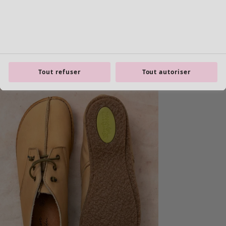
Tout refuser
Tout autoriser
Les basiques
Tous les basiques
Nouveautés basiques
Robes & Tuniques
Tops
Pantalons & Leggings
Basiques tissés
Basiques en jersey
Basiques en maille