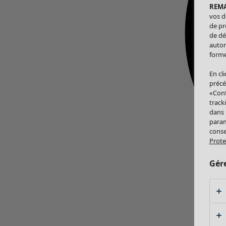
REM
vos d
de pr
de dé
autor
forme
En cl
précé
«Conf
track
dans
param
conse
Prote
Gér