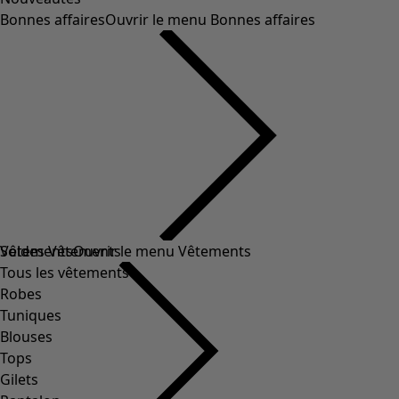
Bonnes affaires
Ouvrir le menu Bonnes affaires
Soldes Vêtements
Vêtements
Ouvrir le menu Vêtements
Tous les vêtements
Robes
Tuniques
Blouses
Tops
Gilets