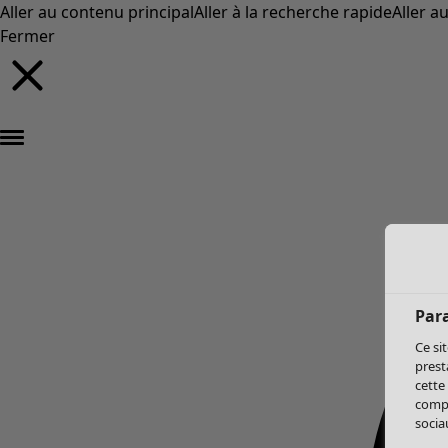
Aller au contenu principal
Aller à la recherche rapide
Aller a
Fermer
Par
Ce si
prest
cette
compo
sociau