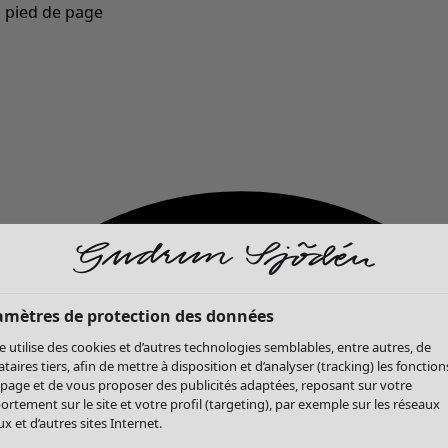
u pied de page
Nouveautés : la collection d'automne haute en couleur de Gudrun »
amètres de protection des données
te utilise des cookies et d’autres technologies semblables, entre autres, de
ataires tiers, afin de mettre à disposition et d’analyser (tracking) les fonction
 page et de vous proposer des publicités adaptées, reposant sur votre
rtement sur le site et votre profil (targeting), par exemple sur les réseaux
x et d’autres sites Internet.