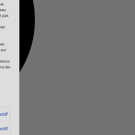
ue
veau
t pas
iez
tes
 sur
ations
ans les
ctif
ctif