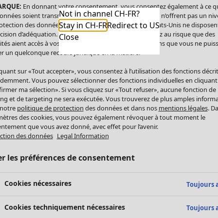
ARQUE:
En donnant votre consentement, vous consentez également à ce q
Not in channel CH-FR?
onnées soient transmises aux États-Unis. Les États-Unis n’offrent pas un ni
Stay in CH-FR
Redirect to US
otection des données comparable à celui de l’UE. Les États-Unis ne disposen
cision d’adéquation. Par conséquent, vous vous exposez au risque que des
Close
ités aient accès à vos données à caractère personnel sans que vous ne puiss
r un quelconque recours juridique en la matière.
iquant sur «Tout accepter», vous consentez à l’utilisation des fonctions décri
demment. Vous pouvez sélectionner des fonctions individuelles en cliquant
irmer ma sélection». Si vous cliquez sur «Tout refuser», aucune fonction de
ing et de targeting ne sera exécutée. Vous trouverez de plus amples inform
 notre
politique de protection
des données et dans nos
mentions légales
. D
ètres des cookies, vous pouvez également révoquer à tout moment le
ntement que vous avez donné, avec effet pour l’avenir.
ction des données
Legal Information
er les préférences de consentement
Cookies nécessaires
Toujours a
Cookies techniquement nécessaires
Toujours a