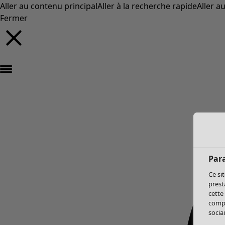
Aller au contenu principal
Aller à la recherche rapide
Aller a
Fermer
Par
Ce si
prest
cette
compo
sociau