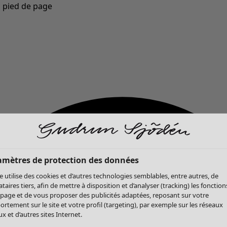
u pied de page
Nouveautés : la collection d'automne haute en couleur de Gudrun »
amètres de protection des données
te utilise des cookies et d’autres technologies semblables, entre autres, de
ataires tiers, afin de mettre à disposition et d’analyser (tracking) les fonction
 page et de vous proposer des publicités adaptées, reposant sur votre
rtement sur le site et votre profil (targeting), par exemple sur les réseaux
x et d’autres sites Internet.