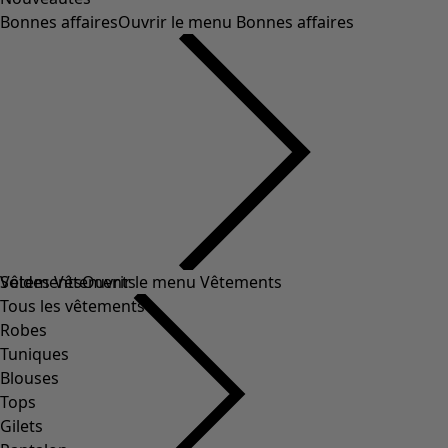
Bonnes affaires
Ouvrir le menu Bonnes affaires
Soldes Vêtements
Vêtements
Ouvrir le menu Vêtements
Tous les vêtements
Robes
Tuniques
Blouses
Tops
Gilets