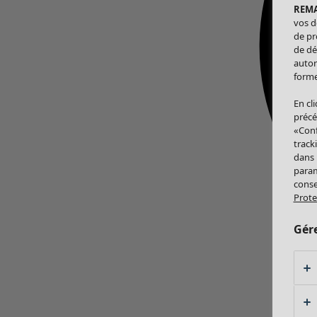
REM
vos d
de pr
de dé
autor
forme
En cl
précé
«Conf
track
dans
param
conse
Prote
Gér