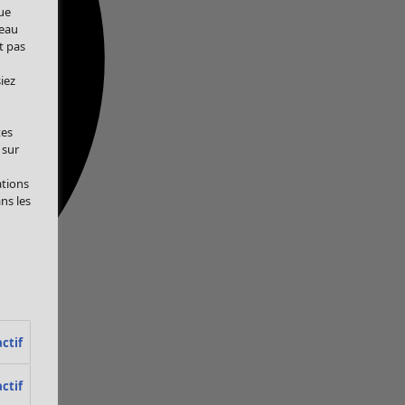
ue
veau
t pas
iez
tes
 sur
ations
ans les
ctif
ctif