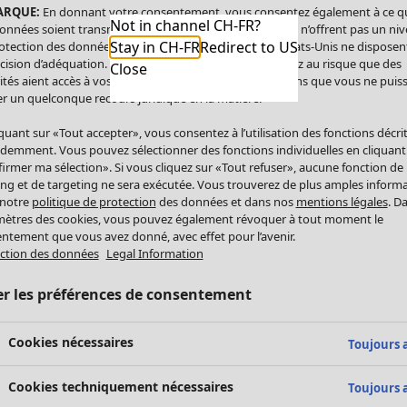
ARQUE:
En donnant votre consentement, vous consentez également à ce q
Not in channel CH-FR?
onnées soient transmises aux États-Unis. Les États-Unis n’offrent pas un ni
Stay in CH-FR
Redirect to US
otection des données comparable à celui de l’UE. Les États-Unis ne disposen
cision d’adéquation. Par conséquent, vous vous exposez au risque que des
Close
ités aient accès à vos données à caractère personnel sans que vous ne puiss
r un quelconque recours juridique en la matière.
iquant sur «Tout accepter», vous consentez à l’utilisation des fonctions décri
demment. Vous pouvez sélectionner des fonctions individuelles en cliquant
irmer ma sélection». Si vous cliquez sur «Tout refuser», aucune fonction de
ing et de targeting ne sera exécutée. Vous trouverez de plus amples inform
 notre
politique de protection
des données et dans nos
mentions légales
. D
ètres des cookies, vous pouvez également révoquer à tout moment le
ntement que vous avez donné, avec effet pour l’avenir.
ction des données
Legal Information
er les préférences de consentement
Cookies nécessaires
Toujours a
Cookies techniquement nécessaires
Toujours a