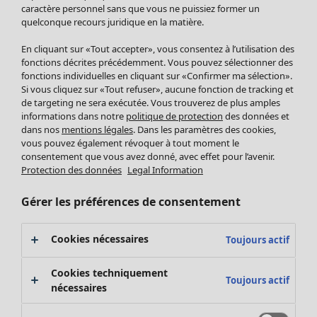
Pantalon
caractère personnel sans que vous ne puissiez former un
quelconque recours juridique en la matière.
Jupes
Manteaux & vestes
Vêtements
Maison
Ouvrir le menu Maison
En cliquant sur «Tout accepter», vous consentez à l’utilisation des
Leggings et collants
Nouveautés
fonctions décrites précédemment. Vous pouvez sélectionner des
Accessoires
fonctions individuelles en cliquant sur «Confirmer ma sélection».
Tous les vêtements
Si vous cliquez sur «Tout refuser», aucune fonction de tracking et
Chaussures
Robes
de targeting ne sera exécutée. Vous trouverez de plus amples
Vêtements de bain
Soldes Mobilier
Tuniques
informations dans notre
politique de protection
des données et
Basics
Bonnes affaires déco
dans nos
mentions légales
. Dans les paramètres des cookies,
Pulls
Décoration
vous pouvez également révoquer à tout moment le
Tops
consentement que vous avez donné, avec effet pour l’avenir.
Textiles
Pulls en tricot
Protection des données
Legal Information
Tapis
Gilets sans manches
Maison
Offres
Ouvrir le menu Offres
Éponge
Pantalons
Gérer les préférences de consentement
Nouveautés
Chemises et blouses
Voir toute la décoration
Gilets
Coussins
Cookies nécessaires
Toujours actif
Manteaux & vestes
Rideaux
Jupes
Tapis
Cookies techniquement
Toujours actif
Éponge
nécessaires
Céramique et verre