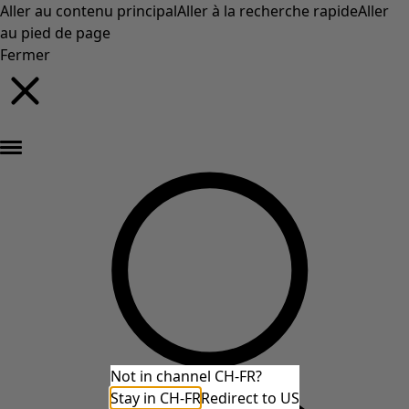
Aller au contenu principal
Aller à la recherche rapide
Aller
au pied de page
Fermer
Nouveautés : la collection d'automne haute en couleur de Gudrun »
Not in channel CH-FR?
Stay in CH-FR
Redirect to US