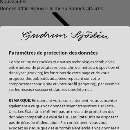
Nouveautés
Bonnes affaires
Ouvrir le menu Bonnes affaires
Paramètres de protection des données
Ce site utilise des cookies et d’autres technologies semblables,
entre autres, de prestataires tiers, afin de mettre à disposition et
d’analyser (tracking) les fonctions de cette page et de vous
proposer des publicités adaptées, reposant sur votre
Soldes Vêtements
Vêtements
Ouvrir le menu Vêtements
comportement sur le site et votre profil (targeting), par exemple
sur les réseaux sociaux et d’autres sites Internet.
Tous les vêtements
Robes
REMARQUE:
En donnant votre consentement, vous consentez
Tuniques
également à ce que vos données soient transmises aux États-
Blouses
Unis. Les États-Unis n’offrent pas un niveau de protection des
données comparable à celui de l’UE. Les États-Unis ne disposent
Tops
pas de décision d’adéquation. Par conséquent, vous vous
Gilets
exposez au risque que des autorités aient accès à vos données à