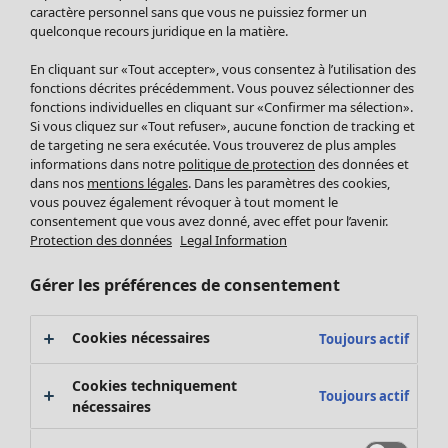
Pantalon
caractère personnel sans que vous ne puissiez former un
quelconque recours juridique en la matière.
Jupes
Manteaux & vestes
Vêtements
Maison
Ouvrir le menu Maison
En cliquant sur «Tout accepter», vous consentez à l’utilisation des
Leggings et collants
Nouveautés
fonctions décrites précédemment. Vous pouvez sélectionner des
Accessoires
fonctions individuelles en cliquant sur «Confirmer ma sélection».
Tous les vêtements
Si vous cliquez sur «Tout refuser», aucune fonction de tracking et
Chaussures
Robes
de targeting ne sera exécutée. Vous trouverez de plus amples
Vêtements de bain
Soldes Mobilier
Tuniques
informations dans notre
politique de protection
des données et
Basics
Bonnes affaires déco
dans nos
mentions légales
. Dans les paramètres des cookies,
Pulls
Décoration
vous pouvez également révoquer à tout moment le
Tops
consentement que vous avez donné, avec effet pour l’avenir.
Textiles
Pulls en tricot
Protection des données
Legal Information
Tapis
Gilets sans manches
Maison
Offres
Ouvrir le menu Offres
Éponge
Pantalons
Gérer les préférences de consentement
Nouveautés
Chemises et blouses
Voir toute la décoration
Gilets
Coussins
Cookies nécessaires
Toujours actif
Manteaux & vestes
Rideaux
Jupes
Tapis
Cookies techniquement
Toujours actif
Cartes cadeaux
Éponge
nécessaires
Céramique et verre