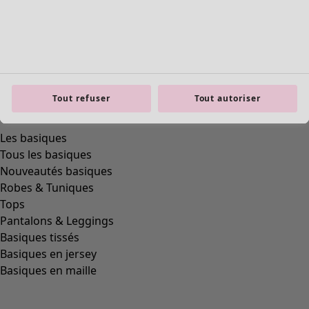
product.expandtoslider
Tout refuser
Tout autoriser