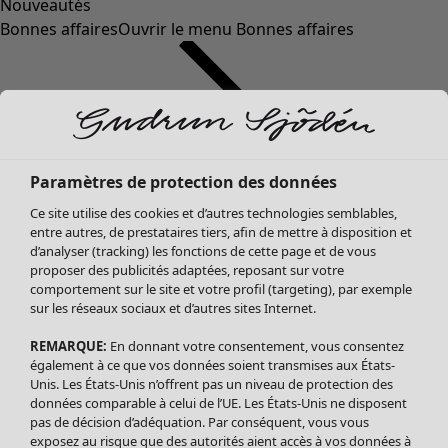
Nouveautés
Bonnes affaires
Ouvrir le menu Bonnes affaires
Paramètres de protection des données
Ce site utilise des cookies et d’autres technologies semblables,
entre autres, de prestataires tiers, afin de mettre à disposition et
d’analyser (tracking) les fonctions de cette page et de vous
proposer des publicités adaptées, reposant sur votre
Soldes Vêtements
Vêtements
Ouvrir le menu Vêtements
comportement sur le site et votre profil (targeting), par exemple
sur les réseaux sociaux et d’autres sites Internet.
Tous les vêtements
Robes
REMARQUE:
En donnant votre consentement, vous consentez
Tuniques
également à ce que vos données soient transmises aux États-
Blouses
Unis. Les États-Unis n’offrent pas un niveau de protection des
données comparable à celui de l’UE. Les États-Unis ne disposent
Tops
pas de décision d’adéquation. Par conséquent, vous vous
Gilets
exposez au risque que des autorités aient accès à vos données à