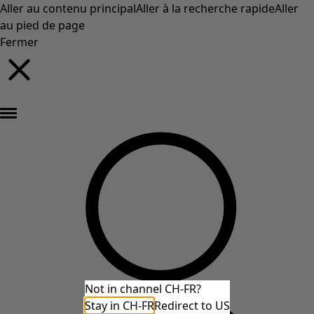
Aller au contenu principal
Aller à la recherche rapide
Aller
au pied de page
Fermer
Nouveautés : la collection d'automne haute en couleur de Gudrun »
Not in channel CH-FR?
Stay in CH-FR
Redirect to US