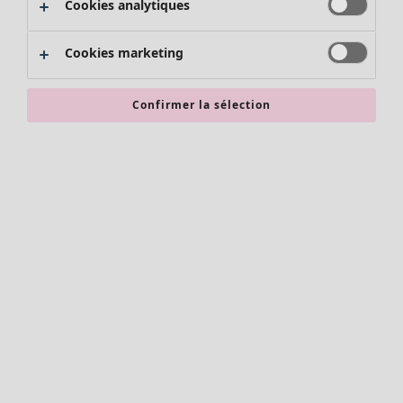
Cookies analytiques
Promos SOLDES
Les promos de Gudrun Sjödén
Cookies marketing
Nouvel arrivage
Bonnes affaires en soldes - jusqu'à -70
Confirmer la sélection