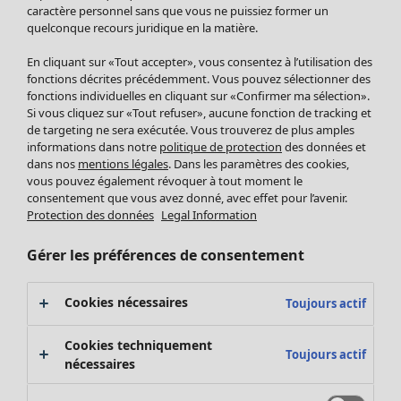
Pantalon
caractère personnel sans que vous ne puissiez former un
quelconque recours juridique en la matière.
Jupes
Manteaux & vestes
En cliquant sur «Tout accepter», vous consentez à l’utilisation des
Leggings et collants
fonctions décrites précédemment. Vous pouvez sélectionner des
Accessoires
fonctions individuelles en cliquant sur «Confirmer ma sélection».
Si vous cliquez sur «Tout refuser», aucune fonction de tracking et
Chaussures
de targeting ne sera exécutée. Vous trouverez de plus amples
Vêtements de bain
Soldes Mobilier
informations dans notre
politique de protection
des données et
Basics
Bonnes affaires déco
dans nos
mentions légales
. Dans les paramètres des cookies,
Décoration
vous pouvez également révoquer à tout moment le
consentement que vous avez donné, avec effet pour l’avenir.
Textiles
Protection des données
Legal Information
Tapis
Éponge
Gérer les préférences de consentement
Cookies nécessaires
Toujours actif
Cookies techniquement
Toujours actif
nécessaires