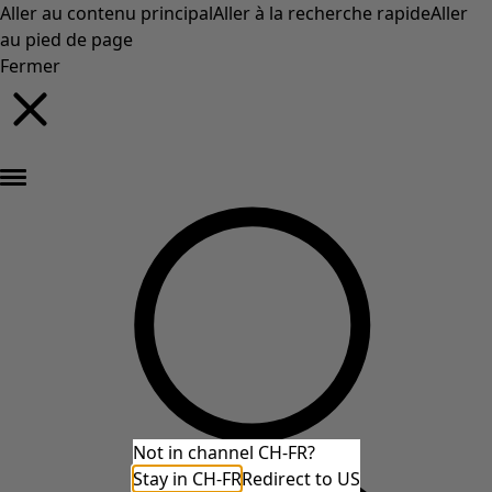
Aller au contenu principal
Aller à la recherche rapide
Aller
au pied de page
Fermer
Nouveautés : la collection d'automne haute en couleur de Gudrun »
Not in channel CH-FR?
Stay in CH-FR
Redirect to US