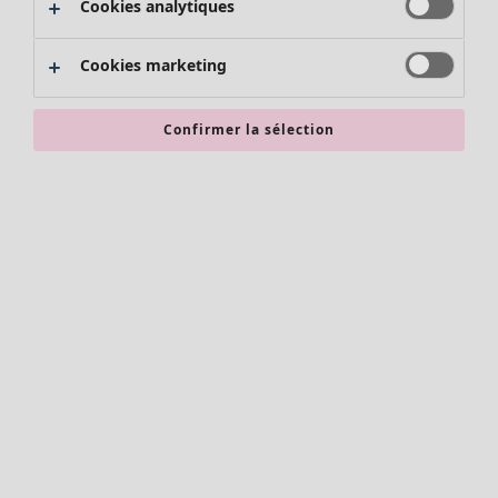
Cookies analytiques
Promos SOLDES
Les promos de Gudrun Sjödén
Cookies marketing
Nouvel arrivage
Bonnes affaires en soldes - jusqu'à -70
Confirmer la sélection