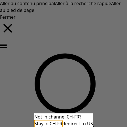
Aller au contenu principal
Aller à la recherche rapide
Aller
au pied de page
Fermer
Nouveautés : la collection d'automne haute en couleur de Gudrun »
Not in channel CH-FR?
Stay in CH-FR
Redirect to US