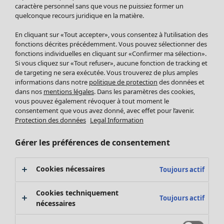
Pantalon
caractère personnel sans que vous ne puissiez former un
quelconque recours juridique en la matière.
Jupes
Manteaux & vestes
En cliquant sur «Tout accepter», vous consentez à l’utilisation des
Leggings et collants
fonctions décrites précédemment. Vous pouvez sélectionner des
Accessoires
fonctions individuelles en cliquant sur «Confirmer ma sélection».
Si vous cliquez sur «Tout refuser», aucune fonction de tracking et
Chaussures
de targeting ne sera exécutée. Vous trouverez de plus amples
Vêtements de bain
Soldes Mobilier
informations dans notre
politique de protection
des données et
Basics
Bonnes affaires déco
dans nos
mentions légales
. Dans les paramètres des cookies,
Décoration
vous pouvez également révoquer à tout moment le
consentement que vous avez donné, avec effet pour l’avenir.
Textiles
Protection des données
Legal Information
Tapis
Éponge
Gérer les préférences de consentement
Cookies nécessaires
Toujours actif
Cookies techniquement
Toujours actif
nécessaires