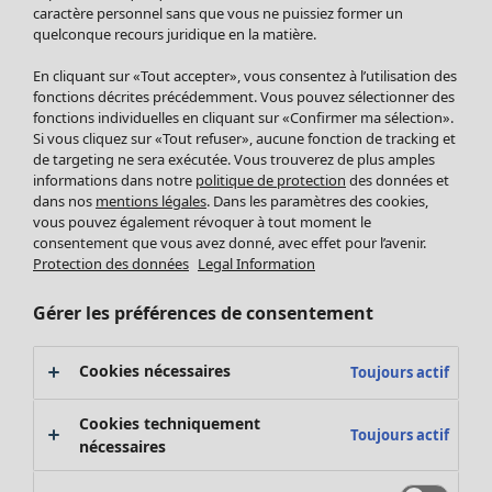
Pantalon
caractère personnel sans que vous ne puissiez former un
quelconque recours juridique en la matière.
Jupes
Manteaux & vestes
En cliquant sur «Tout accepter», vous consentez à l’utilisation des
Leggings et collants
fonctions décrites précédemment. Vous pouvez sélectionner des
Accessoires
fonctions individuelles en cliquant sur «Confirmer ma sélection».
Si vous cliquez sur «Tout refuser», aucune fonction de tracking et
Chaussures
de targeting ne sera exécutée. Vous trouverez de plus amples
Vêtements de bain
Soldes Mobilier
informations dans notre
politique de protection
des données et
Basics
Bonnes affaires déco
dans nos
mentions légales
. Dans les paramètres des cookies,
Décoration
vous pouvez également révoquer à tout moment le
consentement que vous avez donné, avec effet pour l’avenir.
Textiles
Protection des données
Legal Information
Tapis
Éponge
Gérer les préférences de consentement
Cookies nécessaires
Toujours actif
Cookies techniquement
Toujours actif
nécessaires