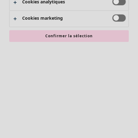
Cookies analytiques
Promos SOLDES
Les promos de Gudrun Sjödén
Cookies marketing
Nouvel arrivage
Bonnes affaires en soldes - jusqu'à -70
Confirmer la sélection