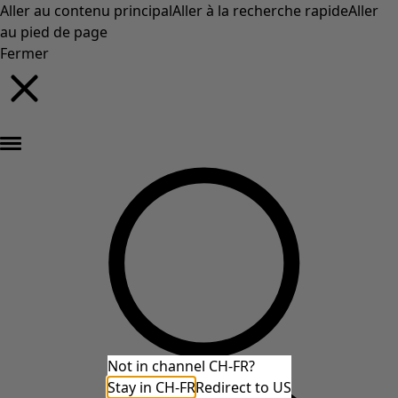
Aller au contenu principal
Aller à la recherche rapide
Aller
au pied de page
Fermer
Nouveautés : la collection d'automne haute en couleur de Gudrun »
Not in channel CH-FR?
Stay in CH-FR
Redirect to US