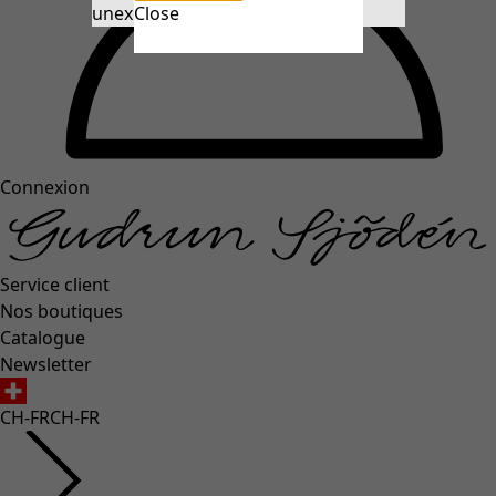
unexpectederror.buttontext
Close
Connexion
Service client
Nos boutiques
Catalogue
Newsletter
CH-FR
CH-FR