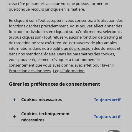
Pantalon
caractère personnel sans que vous ne puissiez former un
quelconque recours juridique en la matière.
Jupes
Manteaux & vestes
En cliquant sur «Tout accepter», vous consentez à l’utilisation des
Leggings et collants
fonctions décrites précédemment. Vous pouvez sélectionner des
Accessoires
fonctions individuelles en cliquant sur «Confirmer ma sélection».
Si vous cliquez sur «Tout refuser», aucune fonction de tracking et
Chaussures
de targeting ne sera exécutée. Vous trouverez de plus amples
Vêtements de bain
Soldes Mobilier
informations dans notre
politique de protection
des données et
Basics
Bonnes affaires déco
dans nos
mentions légales
. Dans les paramètres des cookies,
Décoration
vous pouvez également révoquer à tout moment le
consentement que vous avez donné, avec effet pour l’avenir.
Textiles
Protection des données
Legal Information
Tapis
Éponge
Gérer les préférences de consentement
Cookies nécessaires
Toujours actif
Cookies techniquement
Toujours actif
nécessaires