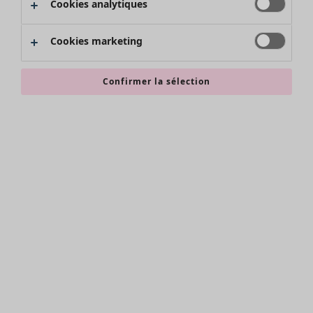
Cookies analytiques
Promos SOLDES
Les promos de Gudrun Sjödén
Cookies marketing
Nouvel arrivage
Bonnes affaires en soldes - jusqu'à -70
Confirmer la sélection