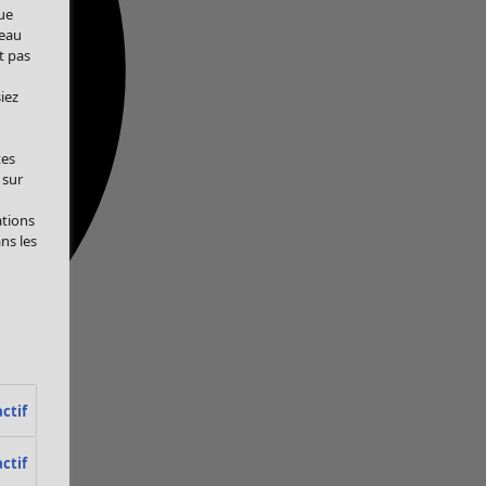
ue
veau
t pas
iez
tes
 sur
ations
ans les
ctif
ctif