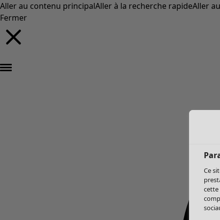
Aller au contenu principal
Aller à la recherche rapide
Aller a
Fermer
Par
Ce si
prest
cette
compo
sociau