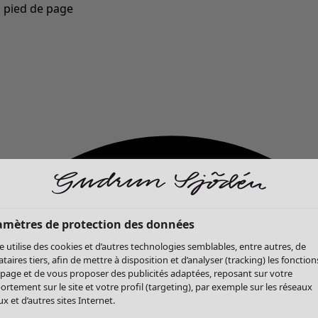
u pied de page
Nouveautés : la collection d'automne haute en couleur de Gudrun »
amètres de protection des données
te utilise des cookies et d’autres technologies semblables, entre autres, de
ataires tiers, afin de mettre à disposition et d’analyser (tracking) les fonction
 page et de vous proposer des publicités adaptées, reposant sur votre
rtement sur le site et votre profil (targeting), par exemple sur les réseaux
x et d’autres sites Internet.