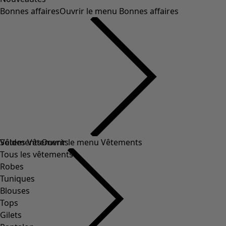
Bonnes affaires
Ouvrir le menu Bonnes affaires
Soldes Vêtements
Vêtements
Ouvrir le menu Vêtements
Tous les vêtements
Robes
Tuniques
Blouses
Tops
Gilets