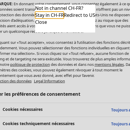
ARQUE:
En donnant votre consentement, vous consentez également à ce q
Not in channel CH-FR?
onnées soient transmises aux États-Unis. Les États-Unis n’offrent pas un ni
Stay in CH-FR
Redirect to US
otection des données comparable à celui de l’UE. Les États-Unis ne disposen
cision d’adéquation. Par conséquent, vous vous exposez au risque que des
Close
ités aient accès à vos données à caractère personnel sans que vous ne puiss
r un quelconque recours juridique en la matière.
iquant sur «Tout accepter», vous consentez à l’utilisation des fonctions décri
demment. Vous pouvez sélectionner des fonctions individuelles en cliquant
irmer ma sélection». Si vous cliquez sur «Tout refuser», aucune fonction de
ing et de targeting ne sera exécutée. Vous trouverez de plus amples inform
 notre
politique de protection
des données et dans nos
mentions légales
. D
ètres des cookies, vous pouvez également révoquer à tout moment le
ntement que vous avez donné, avec effet pour l’avenir.
ction des données
Legal Information
er les préférences de consentement
Cookies nécessaires
Toujours a
Cookies techniquement nécessaires
Toujours a