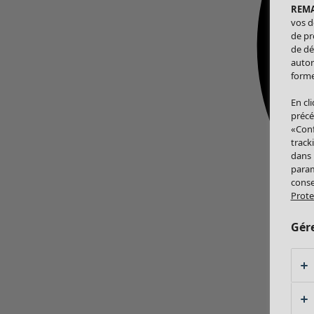
REM
vos d
de pr
de dé
autor
forme
En cl
précé
«Conf
track
dans
param
conse
Prote
Gér