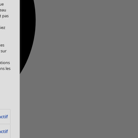
ue
veau
t pas
iez
tes
 sur
ations
ans les
ctif
ctif