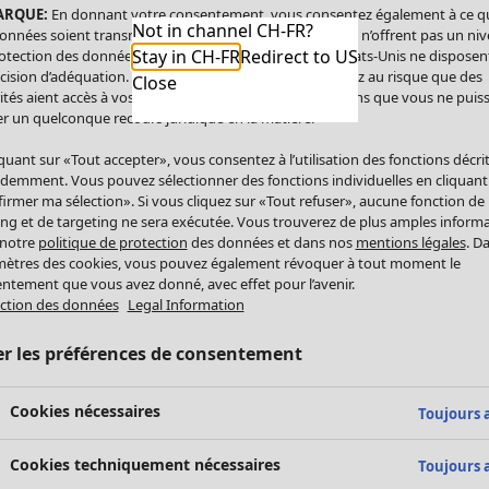
ARQUE:
En donnant votre consentement, vous consentez également à ce q
Not in channel CH-FR?
onnées soient transmises aux États-Unis. Les États-Unis n’offrent pas un ni
Stay in CH-FR
Redirect to US
otection des données comparable à celui de l’UE. Les États-Unis ne disposen
cision d’adéquation. Par conséquent, vous vous exposez au risque que des
Close
ités aient accès à vos données à caractère personnel sans que vous ne puiss
r un quelconque recours juridique en la matière.
iquant sur «Tout accepter», vous consentez à l’utilisation des fonctions décri
demment. Vous pouvez sélectionner des fonctions individuelles en cliquant
irmer ma sélection». Si vous cliquez sur «Tout refuser», aucune fonction de
ing et de targeting ne sera exécutée. Vous trouverez de plus amples inform
 notre
politique de protection
des données et dans nos
mentions légales
. D
ètres des cookies, vous pouvez également révoquer à tout moment le
ntement que vous avez donné, avec effet pour l’avenir.
ction des données
Legal Information
er les préférences de consentement
Cookies nécessaires
Toujours a
Cookies techniquement nécessaires
Toujours a