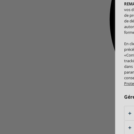
REM
vos d
de pr
de dé
autor
forme
En cl
précé
«Conf
track
dans
param
conse
Prote
Gér