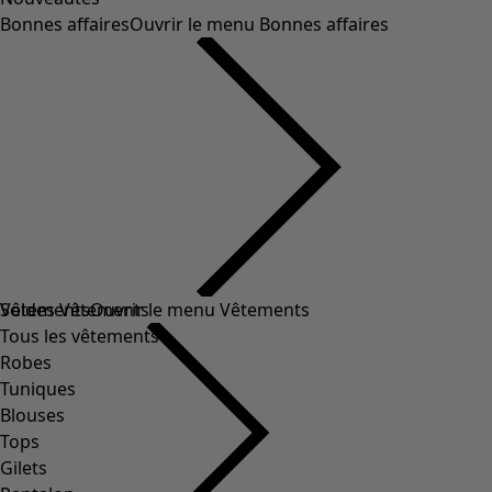
Bonnes affaires
Ouvrir le menu Bonnes affaires
Soldes Vêtements
Vêtements
Ouvrir le menu Vêtements
Tous les vêtements
Robes
Tuniques
Blouses
Tops
Gilets