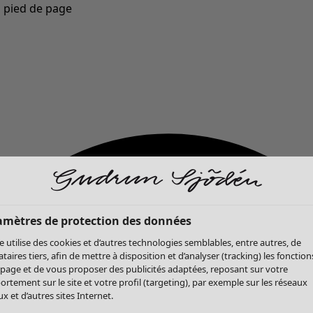
u pied de page
Nouveautés : la collection d'automne haute en couleur de Gudrun »
amètres de protection des données
te utilise des cookies et d’autres technologies semblables, entre autres, de
ataires tiers, afin de mettre à disposition et d’analyser (tracking) les fonction
 page et de vous proposer des publicités adaptées, reposant sur votre
rtement sur le site et votre profil (targeting), par exemple sur les réseaux
x et d’autres sites Internet.