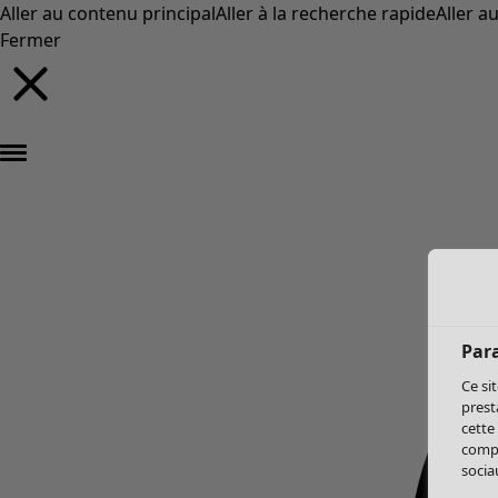
Aller au contenu principal
Aller à la recherche rapide
Aller a
Fermer
Par
Ce si
prest
cette
compo
sociau