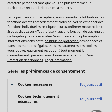
Pantalon
caractère personnel sans que vous ne puissiez former un
quelconque recours juridique en la matière.
Jupes
Manteaux & vestes
Vêtements
Maison
Ouvrir le menu Maison
En cliquant sur «Tout accepter», vous consentez à l’utilisation des
Leggings et collants
Nouveautés
fonctions décrites précédemment. Vous pouvez sélectionner des
Accessoires
fonctions individuelles en cliquant sur «Confirmer ma sélection».
Tous les vêtements
Si vous cliquez sur «Tout refuser», aucune fonction de tracking et
Chaussures
Robes
de targeting ne sera exécutée. Vous trouverez de plus amples
Vêtements de bain
Soldes Mobilier
Tuniques
informations dans notre
politique de protection
des données et
Basics
Bonnes affaires déco
dans nos
mentions légales
. Dans les paramètres des cookies,
Pulls
Décoration
vous pouvez également révoquer à tout moment le
Tops
consentement que vous avez donné, avec effet pour l’avenir.
Textiles
Pulls en tricot
Protection des données
Legal Information
Tapis
Gilets sans manches
Maison
Offres
Ouvrir le menu Offres
Éponge
Pantalons
Gérer les préférences de consentement
Nouveautés
Chemises et blouses
Voir toute la décoration
Gilets
Coussins
Cookies nécessaires
Toujours actif
Manteaux & vestes
Rideaux
Jupes
Tapis
Cookies techniquement
Toujours actif
Éponge
nécessaires
Céramique et verre