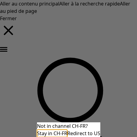
Aller au contenu principal
Aller à la recherche rapide
Aller
au pied de page
Fermer
Nouveautés : la collection d'automne haute en couleur de Gudrun »
Not in channel CH-FR?
Stay in CH-FR
Redirect to US