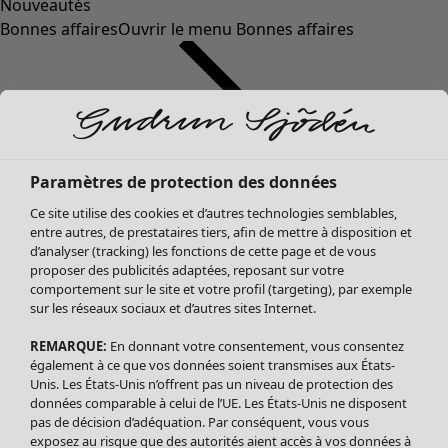
Nouveautés
Bonnes affaires
Ouvrir le menu Bonnes affaires
Paramètres de protection des données
Ce site utilise des cookies et d’autres technologies semblables,
entre autres, de prestataires tiers, afin de mettre à disposition et
d’analyser (tracking) les fonctions de cette page et de vous
proposer des publicités adaptées, reposant sur votre
Soldes Vêtements
Vêtements
Ouvrir le menu Vêtements
comportement sur le site et votre profil (targeting), par exemple
sur les réseaux sociaux et d’autres sites Internet.
Tous les vêtements
Robes
REMARQUE:
En donnant votre consentement, vous consentez
Tuniques
également à ce que vos données soient transmises aux États-
Blouses
Unis. Les États-Unis n’offrent pas un niveau de protection des
données comparable à celui de l’UE. Les États-Unis ne disposent
Tops
pas de décision d’adéquation. Par conséquent, vous vous
Gilets
exposez au risque que des autorités aient accès à vos données à