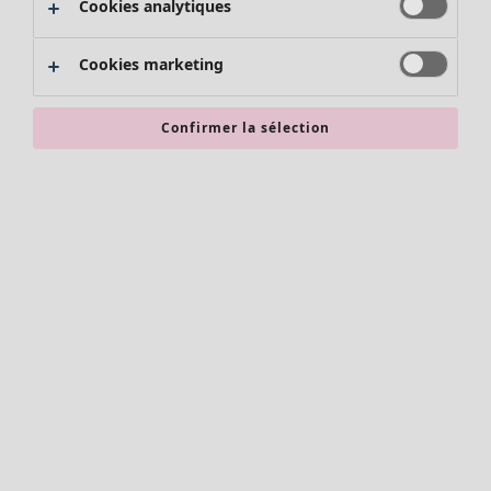
Cookies analytiques
Promos SOLDES
Les promos de Gudrun Sjödén
Cookies marketing
Nouvel arrivage
Bonnes affaires en soldes - jusqu'à -70
Confirmer la sélection