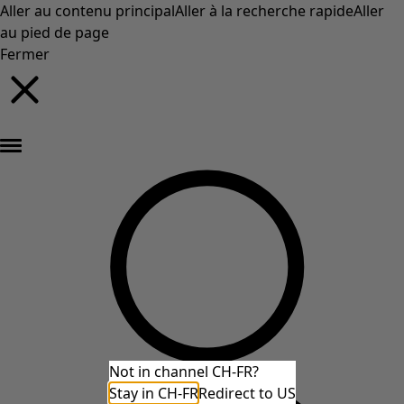
Aller au contenu principal
Aller à la recherche rapide
Aller
au pied de page
Fermer
Nouveautés : la collection d'automne haute en couleur de Gudrun »
Not in channel CH-FR?
Stay in CH-FR
Redirect to US