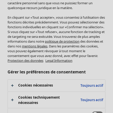
Pantalon
caractère personnel sans que vous ne puissiez former un
quelconque recours juridique en la matière.
Jupes
Manteaux & vestes
En cliquant sur «Tout accepter», vous consentez à l’utilisation des
Leggings et collants
fonctions décrites précédemment. Vous pouvez sélectionner des
Accessoires
fonctions individuelles en cliquant sur «Confirmer ma sélection».
Si vous cliquez sur «Tout refuser», aucune fonction de tracking et
Chaussures
de targeting ne sera exécutée. Vous trouverez de plus amples
Vêtements de bain
Soldes Mobilier
informations dans notre
politique de protection
des données et
Basics
Bonnes affaires déco
dans nos
mentions légales
. Dans les paramètres des cookies,
Décoration
vous pouvez également révoquer à tout moment le
consentement que vous avez donné, avec effet pour l’avenir.
Textiles
Protection des données
Legal Information
Tapis
Éponge
Gérer les préférences de consentement
Cookies nécessaires
Toujours actif
Cookies techniquement
Toujours actif
nécessaires