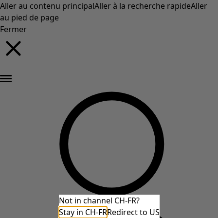
Aller au contenu principal
Aller à la recherche rapide
Aller
au pied de page
Fermer
Nouveautés : la collection d'automne haute en couleur de Gudrun »
Not in channel CH-FR?
Stay in CH-FR
Redirect to US