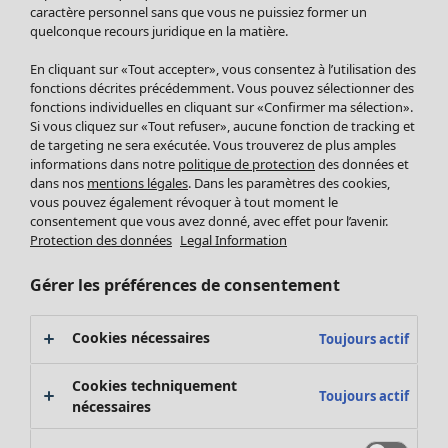
Pantalon
caractère personnel sans que vous ne puissiez former un
quelconque recours juridique en la matière.
Jupes
Manteaux & vestes
En cliquant sur «Tout accepter», vous consentez à l’utilisation des
Leggings et collants
fonctions décrites précédemment. Vous pouvez sélectionner des
Accessoires
fonctions individuelles en cliquant sur «Confirmer ma sélection».
Si vous cliquez sur «Tout refuser», aucune fonction de tracking et
Chaussures
de targeting ne sera exécutée. Vous trouverez de plus amples
Vêtements de bain
Soldes Mobilier
informations dans notre
politique de protection
des données et
Basics
Bonnes affaires déco
dans nos
mentions légales
. Dans les paramètres des cookies,
Décoration
vous pouvez également révoquer à tout moment le
consentement que vous avez donné, avec effet pour l’avenir.
Textiles
Protection des données
Legal Information
Tapis
Éponge
Gérer les préférences de consentement
Cookies nécessaires
Toujours actif
Cookies techniquement
Toujours actif
nécessaires