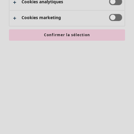
Cookies analytiques
Promos SOLDES
Les promos de Gudrun Sjödén
Cookies marketing
Nouvel arrivage
Bonnes affaires en soldes - jusqu'à -70
Confirmer la sélection