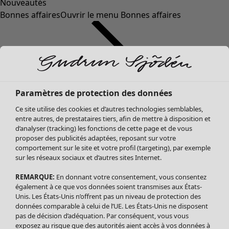
Nouveautés
Bonnes affaires
Ouvrir le menu Bonnes affaires
Paramètres de protection des données
Ce site utilise des cookies et d’autres technologies semblables,
entre autres, de prestataires tiers, afin de mettre à disposition et
d’analyser (tracking) les fonctions de cette page et de vous
proposer des publicités adaptées, reposant sur votre
Soldes Vêtements
Vêtements
Ouvrir le menu Vêtements
comportement sur le site et votre profil (targeting), par exemple
sur les réseaux sociaux et d’autres sites Internet.
Tous les vêtements
Robes
REMARQUE:
En donnant votre consentement, vous consentez
Tuniques
également à ce que vos données soient transmises aux États-
Blouses
Unis. Les États-Unis n’offrent pas un niveau de protection des
données comparable à celui de l’UE. Les États-Unis ne disposent
Tops
pas de décision d’adéquation. Par conséquent, vous vous
Gilets
exposez au risque que des autorités aient accès à vos données à