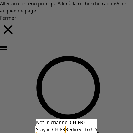
Aller au contenu principal
Aller à la recherche rapide
Aller
au pied de page
Fermer
Nouveautés : la collection d'automne haute en couleur de Gudrun »
Not in channel CH-FR?
Stay in CH-FR
Redirect to US