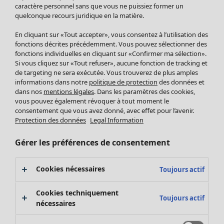
Pantalon
caractère personnel sans que vous ne puissiez former un
quelconque recours juridique en la matière.
Jupes
Manteaux & vestes
Vêtements
Maison
Ouvrir le menu Maison
En cliquant sur «Tout accepter», vous consentez à l’utilisation des
Leggings et collants
Nouveautés
fonctions décrites précédemment. Vous pouvez sélectionner des
Accessoires
fonctions individuelles en cliquant sur «Confirmer ma sélection».
Tous les vêtements
Si vous cliquez sur «Tout refuser», aucune fonction de tracking et
Chaussures
Robes
de targeting ne sera exécutée. Vous trouverez de plus amples
Vêtements de bain
Soldes Mobilier
Tuniques
informations dans notre
politique de protection
des données et
Basics
Bonnes affaires déco
dans nos
mentions légales
. Dans les paramètres des cookies,
Pulls
Décoration
vous pouvez également révoquer à tout moment le
Tops
consentement que vous avez donné, avec effet pour l’avenir.
Textiles
Pulls en tricot
Protection des données
Legal Information
Tapis
Gilets sans manches
Maison
Offres
Ouvrir le menu Offres
Éponge
Pantalons
Gérer les préférences de consentement
Nouveautés
Chemises et blouses
Voir toute la décoration
Gilets
Coussins
Cookies nécessaires
Toujours actif
Manteaux & vestes
Rideaux
Jupes
Tapis
Cookies techniquement
Toujours actif
Éponge
nécessaires
Céramique et verre