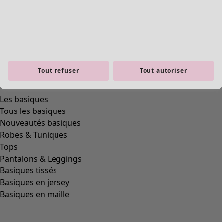
product.expandtoslider
Tout refuser
Tout autoriser