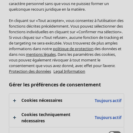
Pantalon
caractère personnel sans que vous ne puissiez former un
quelconque recours juridique en la matière.
Jupes
Manteaux & vestes
Vêtements
Maison
Ouvrir le menu Maison
En cliquant sur «Tout accepter», vous consentez à l’utilisation des
Leggings et collants
Nouveautés
fonctions décrites précédemment. Vous pouvez sélectionner des
Accessoires
fonctions individuelles en cliquant sur «Confirmer ma sélection».
Tous les vêtements
Si vous cliquez sur «Tout refuser», aucune fonction de tracking et
Chaussures
Robes
de targeting ne sera exécutée. Vous trouverez de plus amples
Vêtements de bain
Soldes Mobilier
Tuniques
informations dans notre
politique de protection
des données et
Basics
Bonnes affaires déco
dans nos
mentions légales
. Dans les paramètres des cookies,
Pulls
Décoration
vous pouvez également révoquer à tout moment le
Tops
consentement que vous avez donné, avec effet pour l’avenir.
Textiles
Pulls en tricot
Protection des données
Legal Information
Tapis
Gilets sans manches
Maison
Offres
Ouvrir le menu Offres
Éponge
Pantalons
Gérer les préférences de consentement
Nouveautés
Chemises et blouses
Voir toute la décoration
Gilets
Coussins
Cookies nécessaires
Toujours actif
Manteaux & vestes
Rideaux
Jupes
Tapis
Cookies techniquement
Toujours actif
Cartes cadeaux
Éponge
nécessaires
Céramique et verre