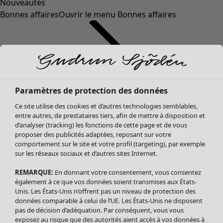
Nouveautés
Bonnes affaires
Ouvrir le menu Bonnes affaires
Paramètres de protection des données
Ce site utilise des cookies et d’autres technologies semblables,
entre autres, de prestataires tiers, afin de mettre à disposition et
d’analyser (tracking) les fonctions de cette page et de vous
proposer des publicités adaptées, reposant sur votre
Soldes Vêtements
Vêtements
Ouvrir le menu Vêtements
comportement sur le site et votre profil (targeting), par exemple
sur les réseaux sociaux et d’autres sites Internet.
Tous les vêtements
Robes
REMARQUE:
En donnant votre consentement, vous consentez
Tuniques
également à ce que vos données soient transmises aux États-
Blouses
Unis. Les États-Unis n’offrent pas un niveau de protection des
données comparable à celui de l’UE. Les États-Unis ne disposent
Tops
pas de décision d’adéquation. Par conséquent, vous vous
Gilets
exposez au risque que des autorités aient accès à vos données à