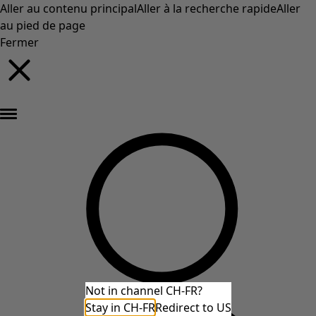
Aller au contenu principal
Aller à la recherche rapide
Aller
au pied de page
Fermer
Nouveautés : la collection d'automne haute en couleur de Gudrun »
Not in channel CH-FR?
Stay in CH-FR
Redirect to US