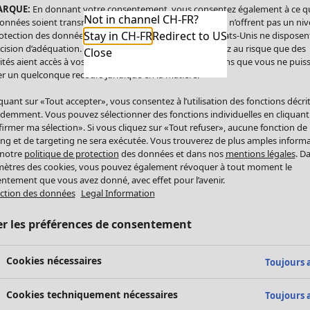
ARQUE:
En donnant votre consentement, vous consentez également à ce q
Not in channel CH-FR?
onnées soient transmises aux États-Unis. Les États-Unis n’offrent pas un ni
Stay in CH-FR
Redirect to US
otection des données comparable à celui de l’UE. Les États-Unis ne disposen
cision d’adéquation. Par conséquent, vous vous exposez au risque que des
Close
ités aient accès à vos données à caractère personnel sans que vous ne puiss
r un quelconque recours juridique en la matière.
iquant sur «Tout accepter», vous consentez à l’utilisation des fonctions décri
demment. Vous pouvez sélectionner des fonctions individuelles en cliquant
irmer ma sélection». Si vous cliquez sur «Tout refuser», aucune fonction de
ing et de targeting ne sera exécutée. Vous trouverez de plus amples inform
 notre
politique de protection
des données et dans nos
mentions légales
. D
ètres des cookies, vous pouvez également révoquer à tout moment le
ntement que vous avez donné, avec effet pour l’avenir.
ction des données
Legal Information
er les préférences de consentement
Cookies nécessaires
Toujours a
Cookies techniquement nécessaires
Toujours a