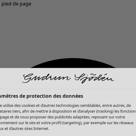
u pied de page
Nouveautés : la collection d'automne haute en couleur de Gudrun »
amètres de protection des données
te utilise des cookies et d’autres technologies semblables, entre autres, de
ataires tiers, afin de mettre à disposition et d’analyser (tracking) les fonction
 page et de vous proposer des publicités adaptées, reposant sur votre
rtement sur le site et votre profil (targeting), par exemple sur les réseaux
x et d’autres sites Internet.