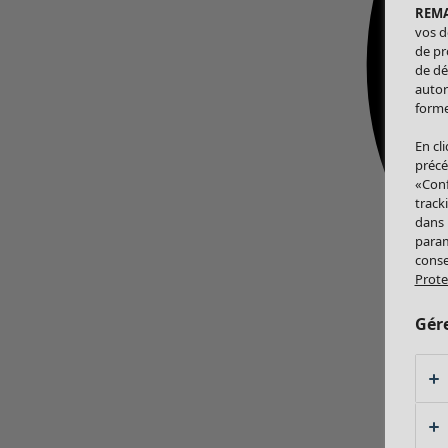
REM
vos d
de pr
de dé
autor
forme
En cl
précé
«Conf
track
dans
param
conse
Prote
Gér