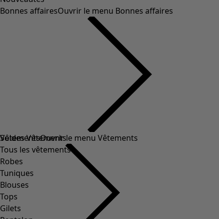
Bonnes affaires
Ouvrir le menu Bonnes affaires
Soldes Vêtements
Vêtements
Ouvrir le menu Vêtements
Tous les vêtements
Robes
Tuniques
Blouses
Tops
Gilets