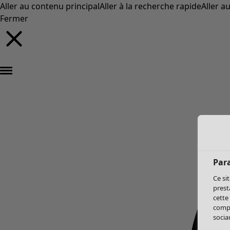
Aller au contenu principal
Aller à la recherche rapide
Aller a
Fermer
Par
Ce si
prest
cette
compo
sociau