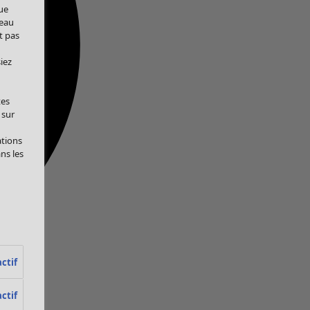
ue
veau
t pas
iez
tes
 sur
ations
ans les
ctif
ctif