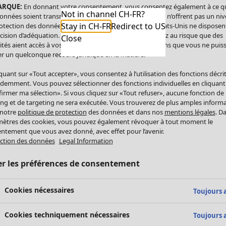
ARQUE:
En donnant votre consentement, vous consentez également à ce q
Not in channel CH-FR?
onnées soient transmises aux États-Unis. Les États-Unis n’offrent pas un ni
Stay in CH-FR
Redirect to US
otection des données comparable à celui de l’UE. Les États-Unis ne disposen
cision d’adéquation. Par conséquent, vous vous exposez au risque que des
Close
ités aient accès à vos données à caractère personnel sans que vous ne puiss
r un quelconque recours juridique en la matière.
iquant sur «Tout accepter», vous consentez à l’utilisation des fonctions décri
demment. Vous pouvez sélectionner des fonctions individuelles en cliquant
irmer ma sélection». Si vous cliquez sur «Tout refuser», aucune fonction de
ing et de targeting ne sera exécutée. Vous trouverez de plus amples inform
 notre
politique de protection
des données et dans nos
mentions légales
. D
ètres des cookies, vous pouvez également révoquer à tout moment le
ntement que vous avez donné, avec effet pour l’avenir.
ction des données
Legal Information
er les préférences de consentement
Cookies nécessaires
Toujours a
Cookies techniquement nécessaires
Toujours a