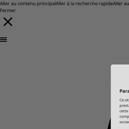
Aller au contenu principal
Aller à la recherche rapide
Aller a
Fermer
Par
Ce si
prest
cette
compo
sociau