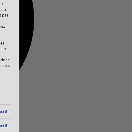
ue
veau
t pas
iez
tes
 sur
ations
ans les
ctif
ctif