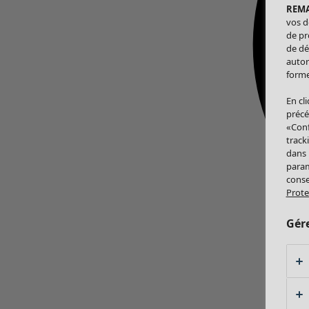
REM
vos d
de pr
de dé
autor
forme
En cl
précé
«Conf
track
dans
param
conse
Prote
Gér