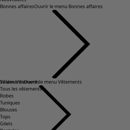
Bonnes affaires
Ouvrir le menu Bonnes affaires
Soldes Vêtements
Vêtements
Ouvrir le menu Vêtements
Tous les vêtements
Robes
Tuniques
Blouses
Tops
Gilets