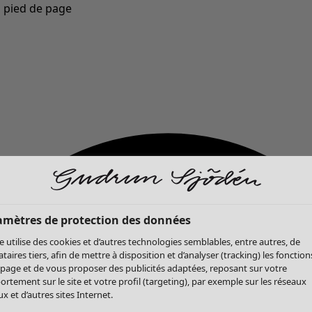
u pied de page
Nouveautés : la collection d'automne haute en couleur de Gudrun »
amètres de protection des données
te utilise des cookies et d’autres technologies semblables, entre autres, de
ataires tiers, afin de mettre à disposition et d’analyser (tracking) les fonction
 page et de vous proposer des publicités adaptées, reposant sur votre
rtement sur le site et votre profil (targeting), par exemple sur les réseaux
x et d’autres sites Internet.