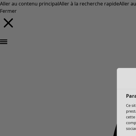
Aller au contenu principal
Aller à la recherche rapide
Aller a
Fermer
Par
Ce si
prest
cette
compo
sociau