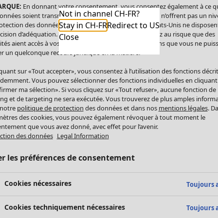
ARQUE:
En donnant votre consentement, vous consentez également à ce q
Not in channel CH-FR?
onnées soient transmises aux États-Unis. Les États-Unis n’offrent pas un ni
Stay in CH-FR
Redirect to US
otection des données comparable à celui de l’UE. Les États-Unis ne disposen
cision d’adéquation. Par conséquent, vous vous exposez au risque que des
Close
ités aient accès à vos données à caractère personnel sans que vous ne puiss
r un quelconque recours juridique en la matière.
iquant sur «Tout accepter», vous consentez à l’utilisation des fonctions décri
demment. Vous pouvez sélectionner des fonctions individuelles en cliquant
irmer ma sélection». Si vous cliquez sur «Tout refuser», aucune fonction de
ing et de targeting ne sera exécutée. Vous trouverez de plus amples inform
 notre
politique de protection
des données et dans nos
mentions légales
. D
ètres des cookies, vous pouvez également révoquer à tout moment le
ntement que vous avez donné, avec effet pour l’avenir.
ction des données
Legal Information
er les préférences de consentement
Cookies nécessaires
Toujours a
Cookies techniquement nécessaires
Toujours a