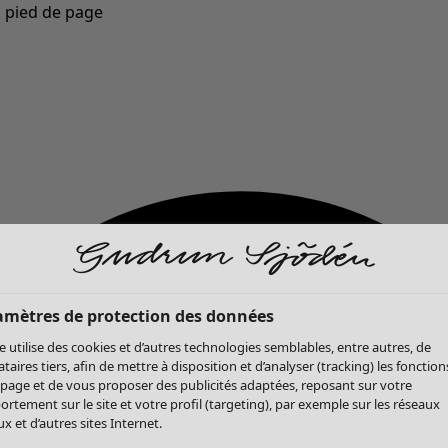
u pied de page
Nouveautés : la collection d'automne haute en couleur de Gudrun »
amètres de protection des données
te utilise des cookies et d’autres technologies semblables, entre autres, de
ataires tiers, afin de mettre à disposition et d’analyser (tracking) les fonction
 page et de vous proposer des publicités adaptées, reposant sur votre
rtement sur le site et votre profil (targeting), par exemple sur les réseaux
x et d’autres sites Internet.