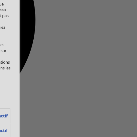
ue
veau
t pas
iez
tes
 sur
ations
ans les
ctif
ctif