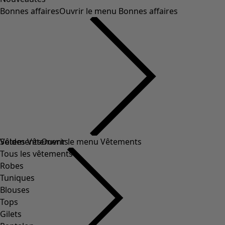
Bonnes affaires
Ouvrir le menu Bonnes affaires
Soldes Vêtements
Vêtements
Ouvrir le menu Vêtements
Tous les vêtements
Robes
Tuniques
Blouses
Tops
Gilets