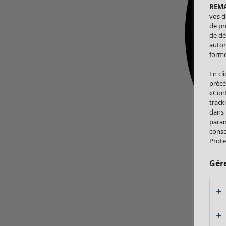
REM
vos d
de pr
de dé
autor
forme
En cl
précé
«Conf
track
dans
param
conse
Prote
Gér