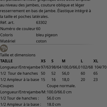
au niveau des jambes, couture oblique et léger
resserrement en bas de jambe. Élastique intégré à
la taille et poches latérales.
Réf. art.
63302
Numéro de couleur
60
Coloris
bleu pigeon
Matériel
coton
Taille et dimensions
TAILLE
XS
S
M
L
XL
Longueur/Entrejambe
97/63
98/64
100,0/66,0
102/68
104/70
1/2 Tour de hanches
50
52
56,0
60
65
1/2 Ampleur à la base
15
16
18,0
20
23
Coupes
Coupe normale.
Longueur/Entrejambe/M:
100.0/66.0 cm
1/2 Tour de hanches :
56.0 cm
1/2 Ampleur à la base :
18.0 cm