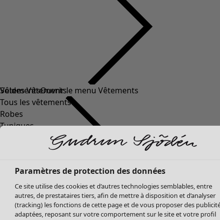
Soldes Vêtements
Vêtements
Ouvrir le menu Vêtements
Tous les vêtements
Robes
Tuniques
Blouses
Tops
Gilets
Paramètres de protection des données
Pantalon
Jupes
Ce site utilise des cookies et d’autres technologies semblables, entre
autres, de prestataires tiers, afin de mettre à disposition et d’analyser
Manteaux & vestes
Vêtements
Maison
Ouvrir le menu Maison
(tracking) les fonctions de cette page et de vous proposer des publicit
Leggings et collants
Nouveautés
adaptées, reposant sur votre comportement sur le site et votre profil