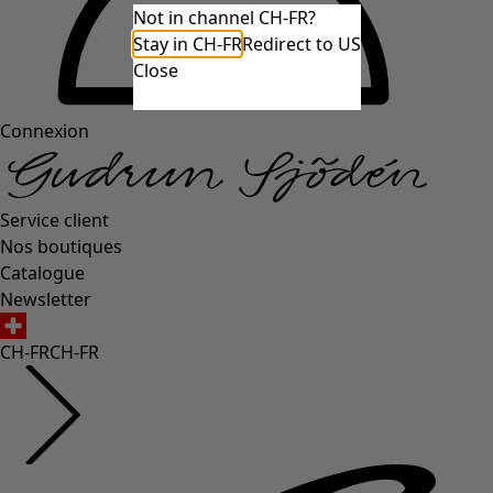
Not in channel CH-FR?
Stay in CH-FR
Redirect to US
Close
Connexion
Service client
Nos boutiques
Catalogue
Newsletter
CH-FR
CH-FR