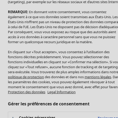
Accessoires
Tous les vêtements
(targeting), par exemple sur les réseaux sociaux et d’autres sites Intern
Chaussures
Robes
REMARQUE:
En donnant votre consentement, vous consentez
Vêtements de bain
Soldes Mobilier
Tuniques
également à ce que vos données soient transmises aux États-Unis. Les
Basics
Bonnes affaires déco
Pulls
États-Unis n’offrent pas un niveau de protection des données compar
Décoration
à celui de l’UE. Les États-Unis ne disposent pas de décision d’adéquatio
Tops
Textiles
Par conséquent, vous vous exposez au risque que des autorités aient
Pulls en tricot
accès à vos données à caractère personnel sans que vous ne puissiez
Tapis
Gilets sans manches
Maison
Offres
Ouvrir le menu Offres
former un quelconque recours juridique en la matière.
Éponge
Pantalons
Nouveautés
En cliquant sur «Tout accepter», vous consentez à l’utilisation des
Chemises et blouses
Voir toute la décoration
fonctions décrites précédemment. Vous pouvez sélectionner des
Gilets
Coussins
fonctions individuelles en cliquant sur «Confirmer ma sélection». Si vo
Manteaux & vestes
Rideaux
cliquez sur «Tout refuser», aucune fonction de tracking et de targeting
Jupes
sera exécutée. Vous trouverez de plus amples informations dans notr
Tapis
politique de protection
des données et dans nos
mentions légales
. Da
Cartes cadeaux
Éponge
les paramètres des cookies, vous pouvez également révoquer à tout
Céramique et verre
moment le consentement que vous avez donné, avec effet pour l’aveni
Offres
Collections
Tablecloths
Protection des données
Legal Information
Promos SOLDES
Les promos de Gudrun Sjödén
Décoration et accessoires
Les promos de Gudrun Sjödén
Gérer les préférences de consentement
Prix avant premiere
Livres
Nouvel arrivage
Meilleurs prix
Tissus
Bonnes affaires en soldes - jusqu'à -70
Prix par 2
Coups de cœur antérieurs
Cookies nécessaires