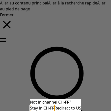
Aller au contenu principal
Aller à la recherche rapide
Aller
au pied de page
Fermer
Nouveautés : la collection d'automne haute en couleur de Gudrun »
Not in channel CH-FR?
Stay in CH-FR
Redirect to US