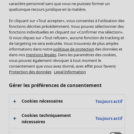
Pantalon
caractère personnel sans que vous ne puissiez former un
quelconque recours juridique en la matière.
Jupes
Manteaux & vestes
Vêtements
Maison
Ouvrir le menu Maison
En cliquant sur «Tout accepter», vous consentez à l’utilisation des
Leggings et collants
Nouveautés
fonctions décrites précédemment. Vous pouvez sélectionner des
Accessoires
fonctions individuelles en cliquant sur «Confirmer ma sélection».
Tous les vêtements
Si vous cliquez sur «Tout refuser», aucune fonction de tracking et
Chaussures
Robes
de targeting ne sera exécutée. Vous trouverez de plus amples
Vêtements de bain
Soldes Mobilier
Tuniques
informations dans notre
politique de protection
des données et
Basics
Bonnes affaires déco
dans nos
mentions légales
. Dans les paramètres des cookies,
Pulls
Décoration
vous pouvez également révoquer à tout moment le
Tops
consentement que vous avez donné, avec effet pour l’avenir.
Textiles
Pulls en tricot
Protection des données
Legal Information
Tapis
Gilets sans manches
Maison
Offres
Ouvrir le menu Offres
Éponge
Pantalons
Gérer les préférences de consentement
Nouveautés
Chemises et blouses
Voir toute la décoration
Gilets
Coussins
Cookies nécessaires
Toujours actif
Manteaux & vestes
Rideaux
Jupes
Tapis
Cookies techniquement
Toujours actif
Éponge
nécessaires
Céramique et verre