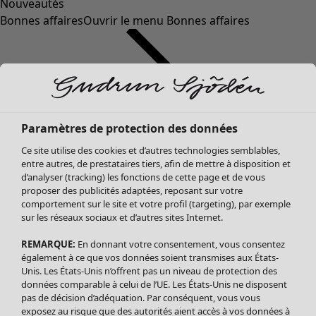
Nouveautés
Bonnes affaires
Ouvrir le menu Bonnes affaires
Paramètres de protection des données
Ce site utilise des cookies et d’autres technologies semblables,
entre autres, de prestataires tiers, afin de mettre à disposition et
d’analyser (tracking) les fonctions de cette page et de vous
proposer des publicités adaptées, reposant sur votre
Soldes Vêtements
Vêtements
Ouvrir le menu Vêtements
comportement sur le site et votre profil (targeting), par exemple
sur les réseaux sociaux et d’autres sites Internet.
Tous les vêtements
Robes
REMARQUE:
En donnant votre consentement, vous consentez
Tuniques
également à ce que vos données soient transmises aux États-
Blouses
Unis. Les États-Unis n’offrent pas un niveau de protection des
données comparable à celui de l’UE. Les États-Unis ne disposent
Tops
pas de décision d’adéquation. Par conséquent, vous vous
Gilets
exposez au risque que des autorités aient accès à vos données à