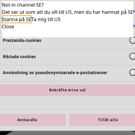
Not in channel SE?
Absolut nödvändiga cookies
Alltid 
Det ser ut som att du vill till US, men du har hamnat på SE
Stanna på SE
Ta mig till US
Funktionella cookies
Alltid 
Close
Prestanda-cookies
Riktade cookies
Användning av pseudonymiserade e-postadresser
Bekräfta mina val
Avvisa alla
Tillåt alla