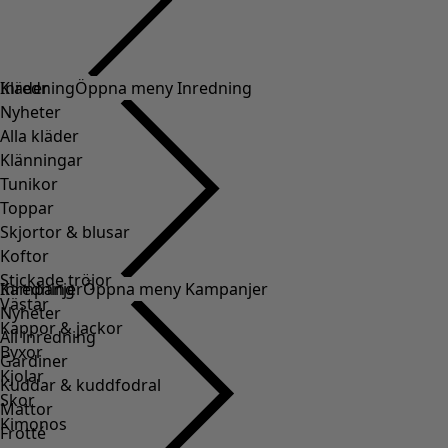
Kläder
Inredning
Öppna meny Inredning
Nyheter
Alla kläder
Klänningar
Tunikor
Toppar
Skjortor & blusar
Koftor
Stickade tröjor
Inredning
Kampanjer
Öppna meny Kampanjer
Västar
Nyheter
Kappor & jackor
All inredning
Byxor
Gardiner
Kjolar
Kuddar & kuddfodral
Skor
Mattor
Kimonos
Frotté