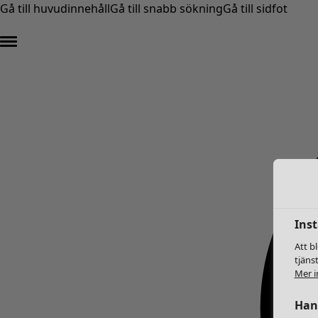
Gå till huvudinnehåll
Gå till snabb sökning
Gå till sidfot
Inst
Att b
tjäns
Mer i
Hant