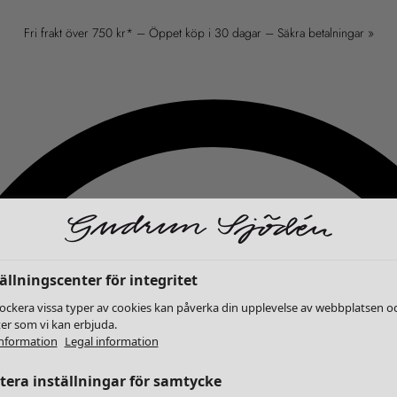
Fri frakt över 750 kr* – Öppet köp i 30 dagar – Säkra betalningar »
ällningscenter för integritet
lockera vissa typer av cookies kan påverka din upplevelse av webbplatsen o
ter som vi kan erbjuda.
nformation
Legal information
era inställningar för samtycke