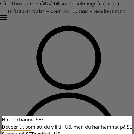
Gå till huvudinnehåll
Gå till snabb sökning
Gå till sidfot
Fri frakt över 750 kr* – Öppet köp i 30 dagar – Säkra betalningar »
Not in channel SE?
Det ser ut som att du vill till US, men du har hamnat på SE