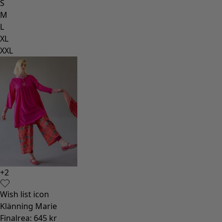
S
M
L
XL
XXL
+
2
Wish list icon
Klänning Marie
Finalrea
:
645 kr