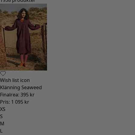
Wish list icon
Klänning Seaweed
Finalrea
:
395 kr
Pris
:
1 095 kr
XS
S
M
L