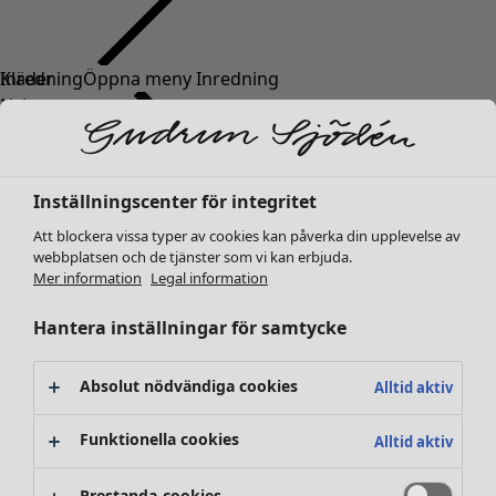
Kläder
Inredning
Öppna meny Inredning
Nyheter
Alla kläder
Klänningar
Tunikor
Inställningscenter för integritet
Toppar
Att blockera vissa typer av cookies kan påverka din upplevelse av
Skjortor & blusar
webbplatsen och de tjänster som vi kan erbjuda.
Koftor
Mer information
Legal information
Stickade tröjor
Inredning
Kampanjer
Öppna meny Kampanjer
Västar
Hantera inställningar för samtycke
Nyheter
Kappor & jackor
All inredning
Byxor
Gardiner
Absolut nödvändiga cookies
Alltid aktiv
Kjolar
Kuddar & kuddfodral
Skor
Mattor
Funktionella cookies
Alltid aktiv
Kimonos
Frotté
Böcker
Prestanda-cookies