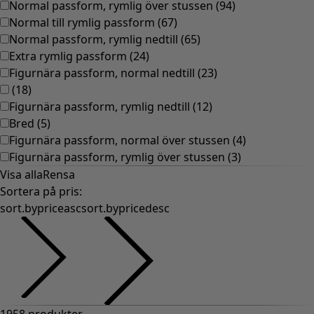
Normal passform, rymlig över stussen
(
94
)
Normal till rymlig passform
(
67
)
Normal passform, rymlig nedtill
(
65
)
Extra rymlig passform
(
24
)
Figurnära passform, normal nedtill
(
23
)
(
18
)
Figurnära passform, rymlig nedtill
(
12
)
Bred
(
5
)
Figurnära passform, normal över stussen
(
4
)
Figurnära passform, rymlig över stussen
(
3
)
Visa alla
Rensa
Sortera på pris
:
sort.bypriceasc
sort.bypricedesc
1958 produkter