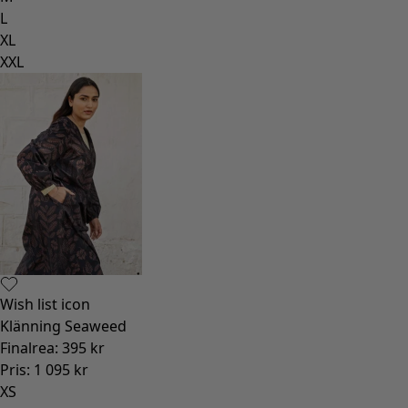
L
XL
XXL
Wish list icon
Klänning Seaweed
Finalrea
:
395 kr
Pris
:
1 095 kr
XS