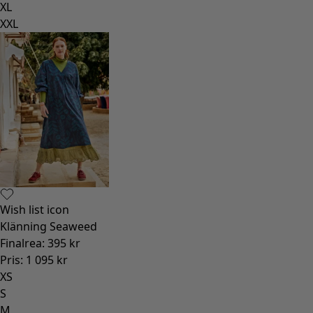
XL
XXL
Wish list icon
Klänning Seaweed
Finalrea
:
395 kr
Pris
:
1 095 kr
XS
S
M