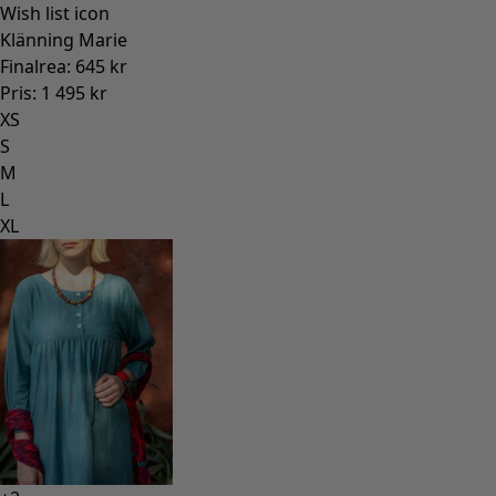
Wish list icon
Klänning Marie
Finalrea
:
645 kr
Pris
:
1 495 kr
XS
S
M
L
XL