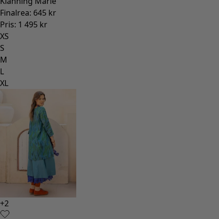
Klänning Marie
Finalrea
:
645 kr
Pris
:
1 495 kr
XS
S
M
L
XL
+
2