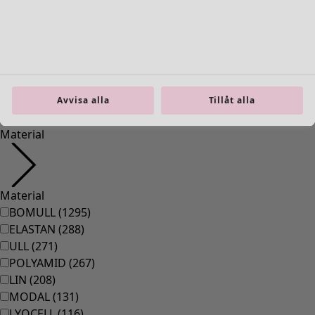
36
(
83
)
37
(
83
)
38
(
83
)
39
(
83
)
40
(
83
)
41
(
83
)
Avvisa alla
Tillåt alla
42
(
83
)
Material
Material
BOMULL
(
1295
)
ELASTAN
(
288
)
ULL
(
271
)
POLYAMID
(
267
)
LIN
(
208
)
MODAL
(
131
)
LYOCELL
(
116
)