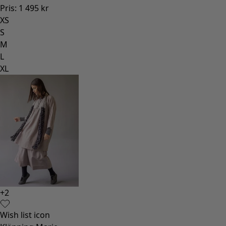
Pris
:
1 495 kr
XS
S
M
L
XL
+
2
Wish list icon