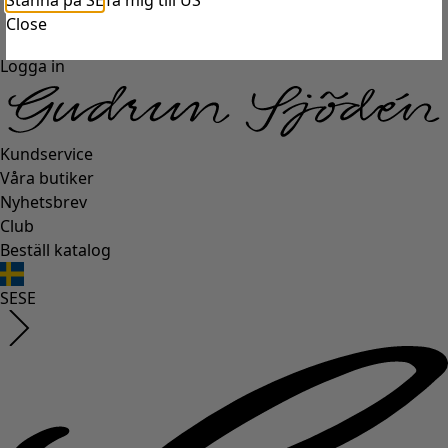
Stanna på SE
Ta mig till US
Close
Logga in
Kundservice
Våra butiker
Nyhetsbrev
Club
Beställ katalog
SE
SE