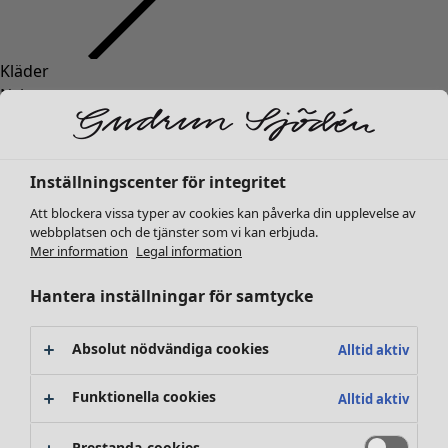
Kläder
Nyheter
Alla kläder
Klänningar
Tunikor
Inställningscenter för integritet
Toppar
Att blockera vissa typer av cookies kan påverka din upplevelse av
Skjortor & blusar
webbplatsen och de tjänster som vi kan erbjuda.
Koftor
Mer information
Legal information
Stickade tröjor
Västar
Hantera inställningar för samtycke
Kappor & jackor
Byxor
Absolut nödvändiga cookies
Alltid aktiv
Kjolar
Skor
Funktionella cookies
Alltid aktiv
Kimonos
Prestanda-cookies