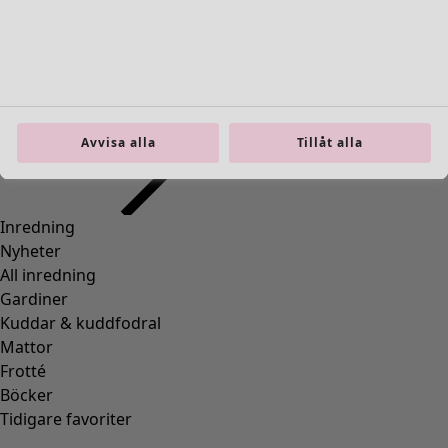
Inredning
Öppna meny Inredning
Avvisa alla
Tillåt alla
Inredning
Nyheter
All inredning
Gardiner
Kuddar & kuddfodral
Mattor
Frotté
Böcker
Tidigare favoriter