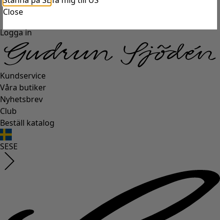
Stanna på SE
Ta mig till US
Close
Logga in
Kundservice
Våra butiker
Nyhetsbrev
Club
Beställ katalog
SE
SE