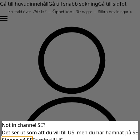
Gå till huvudinnehåll
Gå till snabb sökning
Gå till sidfot
Fri frakt över 750 kr* – Öppet köp i 30 dagar – Säkra betalningar »
Not in channel SE?
Det ser ut som att du vill till US, men du har hamnat på SE