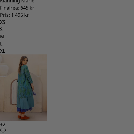
Klänning Marie
Finalrea
:
645 kr
Pris
:
1 495 kr
XS
S
M
L
XL
+
2