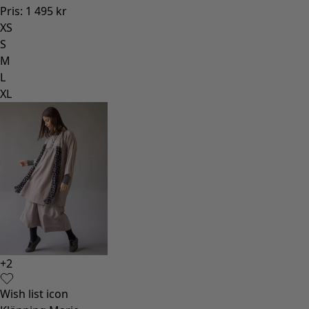
Pris
:
1 495 kr
XS
S
M
L
XL
+
2
Wish list icon