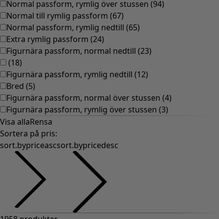
Normal passform, rymlig över stussen
(
94
)
Normal till rymlig passform
(
67
)
Normal passform, rymlig nedtill
(
65
)
Extra rymlig passform
(
24
)
Figurnära passform, normal nedtill
(
23
)
(
18
)
Figurnära passform, rymlig nedtill
(
12
)
Bred
(
5
)
Figurnära passform, normal över stussen
(
4
)
Figurnära passform, rymlig över stussen
(
3
)
Visa alla
Rensa
Sortera på pris
:
sort.bypriceasc
sort.bypricedesc
1958 produkter