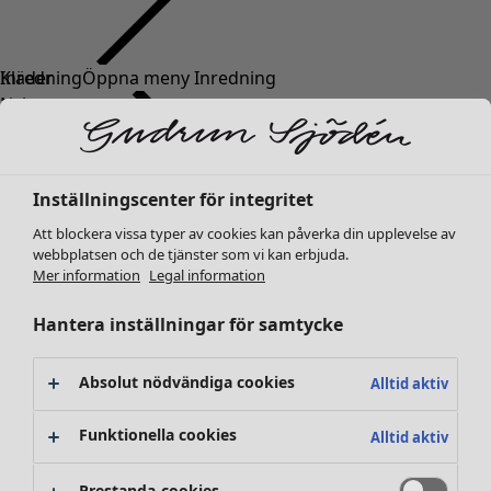
Kläder
Inredning
Öppna meny Inredning
Nyheter
Alla kläder
Klänningar
Tunikor
Inställningscenter för integritet
Toppar
Att blockera vissa typer av cookies kan påverka din upplevelse av
Skjortor & blusar
webbplatsen och de tjänster som vi kan erbjuda.
Koftor
Mer information
Legal information
Stickade tröjor
Inredning
Kampanjer
Öppna meny Kampanjer
Västar
Hantera inställningar för samtycke
Nyheter
Kappor & jackor
All inredning
Byxor
Gardiner
Absolut nödvändiga cookies
Alltid aktiv
Kjolar
Kuddar & kuddfodral
Skor
Mattor
Funktionella cookies
Alltid aktiv
Kimonos
Frotté
Böcker
Prestanda-cookies