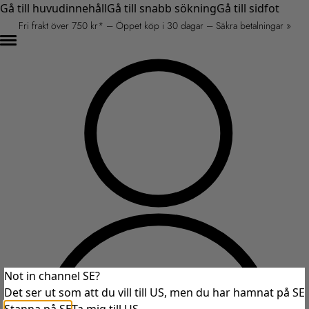
Gå till huvudinnehåll
Gå till snabb sökning
Gå till sidfot
Fri frakt över 750 kr* – Öppet köp i 30 dagar – Säkra betalningar »
Not in channel SE?
Det ser ut som att du vill till US, men du har hamnat på SE