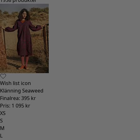
Wish list icon
Klänning Seaweed
Finalrea
:
395 kr
Pris
:
1 095 kr
XS
S
M
L