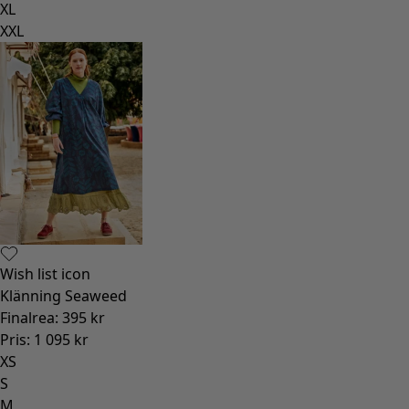
XL
XXL
Wish list icon
Klänning Seaweed
Finalrea
:
395 kr
Pris
:
1 095 kr
XS
S
M