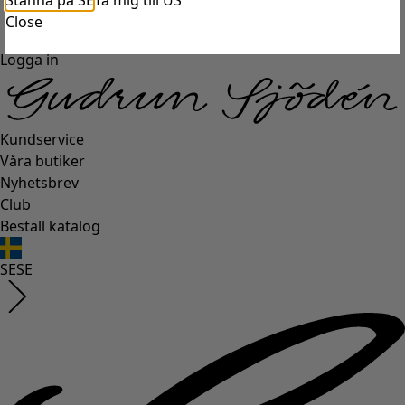
Stanna på SE
Ta mig till US
Close
Logga in
Kundservice
Våra butiker
Nyhetsbrev
Club
Beställ katalog
SE
SE