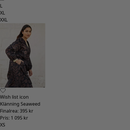
L
XL
XXL
Wish list icon
Klänning Seaweed
Finalrea
:
395 kr
Pris
:
1 095 kr
XS