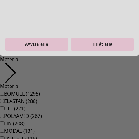
36
(
83
)
37
(
83
)
38
(
83
)
39
(
83
)
40
(
83
)
41
(
83
)
Avvisa alla
Tillåt alla
42
(
83
)
Material
Material
BOMULL
(
1295
)
ELASTAN
(
288
)
ULL
(
271
)
POLYAMID
(
267
)
LIN
(
208
)
MODAL
(
131
)
LYOCELL
(
116
)