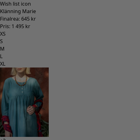
Wish list icon
Klänning Marie
Finalrea
:
645 kr
Pris
:
1 495 kr
XS
S
M
L
XL