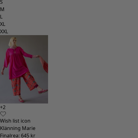
S
M
L
XL
XXL
+
2
Wish list icon
Klänning Marie
Finalrea
:
645 kr