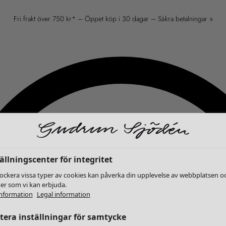
Fri frakt över 750 kr* – Öppet köp i 30 dagar – Säkra betalningar »
ällningscenter för integritet
lockera vissa typer av cookies kan påverka din upplevelse av webbplatsen o
ter som vi kan erbjuda.
nformation
Legal information
era inställningar för samtycke