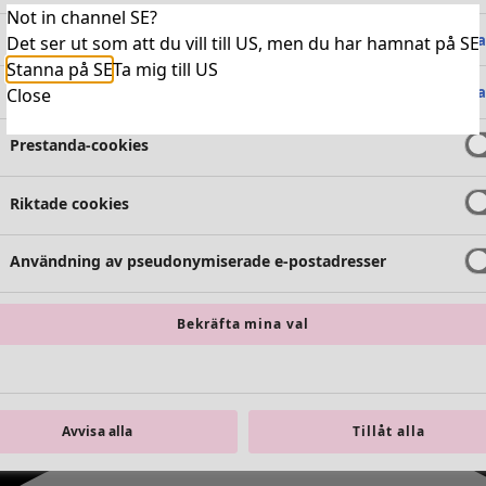
Not in channel SE?
Absolut nödvändiga cookies
Alltid 
Det ser ut som att du vill till US, men du har hamnat på SE
Stanna på SE
Ta mig till US
Funktionella cookies
Alltid 
Close
Prestanda-cookies
Riktade cookies
Användning av pseudonymiserade e-postadresser
Bekräfta mina val
Avvisa alla
Tillåt alla