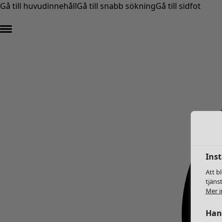
Gå till huvudinnehåll
Gå till snabb sökning
Gå till sidfot
Inst
Att b
tjäns
Mer i
Hant