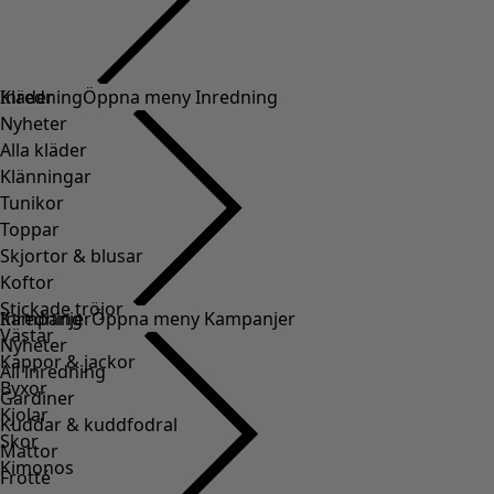
Kläder
Inredning
Öppna meny Inredning
Nyheter
Alla kläder
Klänningar
Tunikor
Toppar
Skjortor & blusar
Koftor
Stickade tröjor
Inredning
Kampanjer
Öppna meny Kampanjer
Västar
Nyheter
Kappor & jackor
All inredning
Byxor
Gardiner
Kjolar
Kuddar & kuddfodral
Skor
Mattor
Kimonos
Frotté