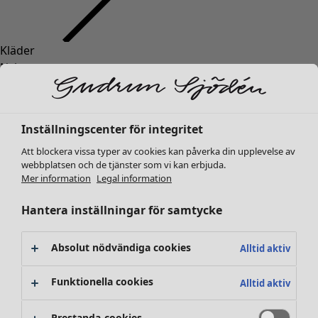
Kläder
Nyheter
Alla kläder
Klänningar
Tunikor
Inställningscenter för integritet
Toppar
Att blockera vissa typer av cookies kan påverka din upplevelse av
Skjortor & blusar
webbplatsen och de tjänster som vi kan erbjuda.
Koftor
Mer information
Legal information
Stickade tröjor
Västar
Hantera inställningar för samtycke
Kappor & jackor
Byxor
Absolut nödvändiga cookies
Alltid aktiv
Kjolar
Skor
Funktionella cookies
Alltid aktiv
Kimonos
Prestanda-cookies