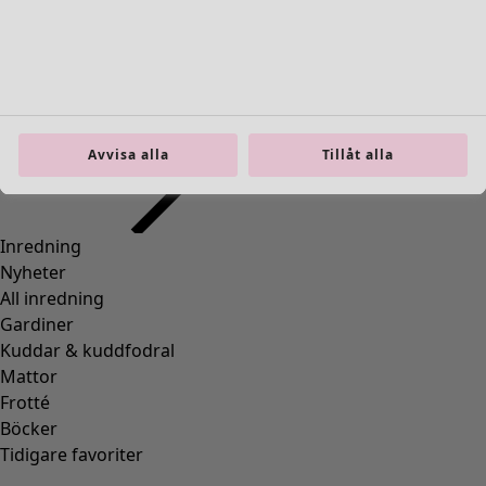
Inredning
Öppna meny Inredning
Avvisa alla
Tillåt alla
Inredning
Nyheter
All inredning
Gardiner
Kuddar & kuddfodral
Mattor
Frotté
Böcker
Tidigare favoriter