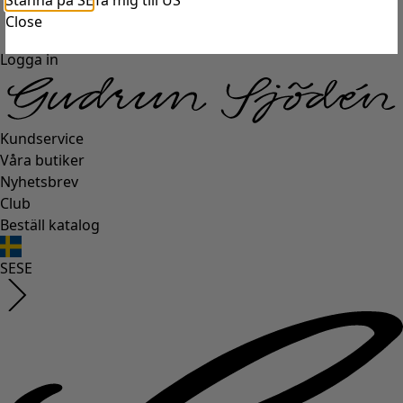
Stanna på SE
Ta mig till US
Close
Logga in
Kundservice
Våra butiker
Nyhetsbrev
Club
Beställ katalog
SE
SE