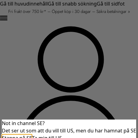
Gå till huvudinnehåll
Gå till snabb sökning
Gå till sidfot
Fri frakt över 750 kr* – Öppet köp i 30 dagar – Säkra betalningar »
Not in channel SE?
Det ser ut som att du vill till US, men du har hamnat på SE