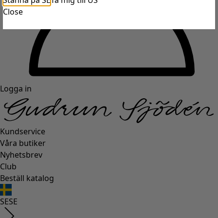
Stanna på SE
Ta mig till US
Close
Logga in
Kundservice
Våra butiker
Nyhetsbrev
Club
Beställ katalog
SE
SE