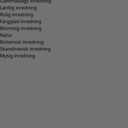
Passform
Normal passform
(
976
)
Rymlig passform
(
238
)
Figurnära passform
(
154
)
Normal passform, rymlig över stussen
(
94
)
Normal till rymlig passform
(
67
)
Normal passform, rymlig nedtill
(
65
)
Extra rymlig passform
(
24
)
Figurnära passform, normal nedtill
(
23
)
(
18
)
Figurnära passform, rymlig nedtill
(
12
)
Bred
(
5
)
Figurnära passform, normal över stussen
(
4
)
Figurnära passform, rymlig över stussen
(
3
)
Visa alla
Rensa
Sortera på pris
:
sort.bypriceasc
sort.bypricedesc