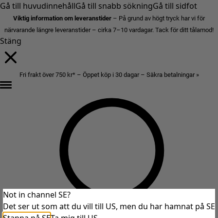
Gå till huvudinnehåll
Gå till snabb sökning
Gå till sidfot
Viktig information om leveranstider
– På grund av högt tryck har vi för
närvarande längre leveranstider – cirka 7–10 vardagar. Tack för ditt tålamod!
Stäng
Fri frakt över 750 kr* – Öppet köp i 30 dagar – Säkra betalningar »
Not in channel SE?
Det ser ut som att du vill till US, men du har hamnat på SE