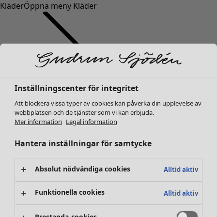
Kläder
Öppna meny Kläder
Inställningscenter för integritet
Kläder
Inredning
Öppna meny Inredning
Nyheter
Att blockera vissa typer av cookies kan påverka din upplevelse av
webbplatsen och de tjänster som vi kan erbjuda.
Alla kläder
Mer information
Legal information
Klänningar
Tunikor
Hantera inställningar för samtycke
Toppar
Skjortor & blusar
Absolut nödvändiga cookies
Alltid aktiv
Koftor
Stickade tröjor
Inredning
Kampanjer
Öppna meny Kampanjer
Funktionella cookies
Alltid aktiv
Västar
Nyheter
Kappor & jackor
All inredning
Prestanda-cookies