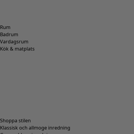
ULL
(
271
)
POLYAMID
(
267
)
LIN
(
208
)
MODAL
(
131
)
LYOCELL
(
116
)
ALPACKA
(
107
)
SKINN
(
57
)
VISKOS
(
53
)
POLYESTER
(
51
)
SIDEN
(
30
)
PAPPER
(
8
)
KERAMIK
(
4
)
HAMPA
(
3
)
RAMI
(
3
)
JUTE
(
2
)
Passform