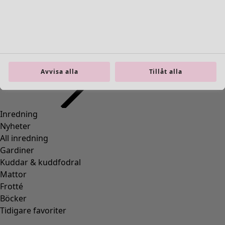
00008
(
109
)
00010
(
109
)
00011
(
8
)
00012
(
109
)
00014
(
55
)
36
(
83
)
Avvisa alla
Tillåt alla
37
(
83
)
38
(
83
)
39
(
83
)
40
(
83
)
41
(
83
)
42
(
83
)
Material
Material
BOMULL
(
1295
)
ELASTAN
(
288
)