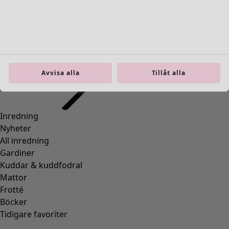
Inredning
Öppna meny Inredning
Avvisa alla
Tillåt alla
Inredning
Nyheter
All inredning
Gardiner
Kuddar & kuddfodral
Mattor
Frotté
Böcker
Tidigare favoriter