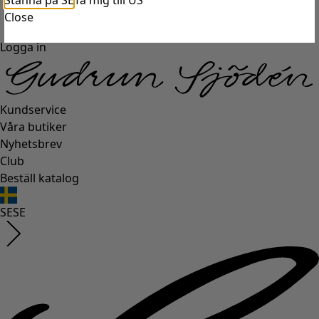
Stanna på SE
Ta mig till US
Close
Logga in
Kundservice
Våra butiker
Nyhetsbrev
Club
Beställ katalog
SE
SE