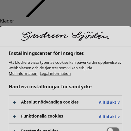
Kläder
Nyheter
Alla kläder
Klänningar
Tunikor
Inställningscenter för integritet
Toppar
Att blockera vissa typer av cookies kan påverka din upplevelse av
Skjortor & blusar
webbplatsen och de tjänster som vi kan erbjuda.
Koftor
Mer information
Legal information
Stickade tröjor
Västar
Hantera inställningar för samtycke
Kappor & jackor
Byxor
Absolut nödvändiga cookies
Alltid aktiv
Kjolar
Skor
Funktionella cookies
Alltid aktiv
Kimonos
Prestanda-cookies