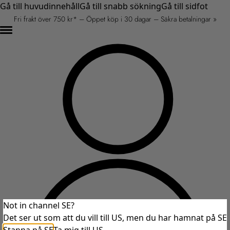
Gå till huvudinnehåll
Gå till snabb sökning
Gå till sidfot
Fri frakt över 750 kr* – Öppet köp i 30 dagar – Säkra betalningar »
Not in channel SE?
Det ser ut som att du vill till US, men du har hamnat på SE