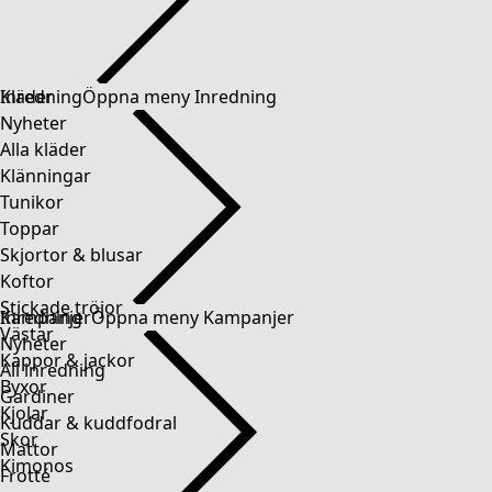
Kläder
Inredning
Öppna meny Inredning
Nyheter
Alla kläder
Klänningar
Tunikor
Toppar
Skjortor & blusar
Koftor
Stickade tröjor
Inredning
Kampanjer
Öppna meny Kampanjer
Västar
Nyheter
Kappor & jackor
All inredning
Byxor
Gardiner
Kjolar
Kuddar & kuddfodral
Skor
Mattor
Kimonos
Frotté