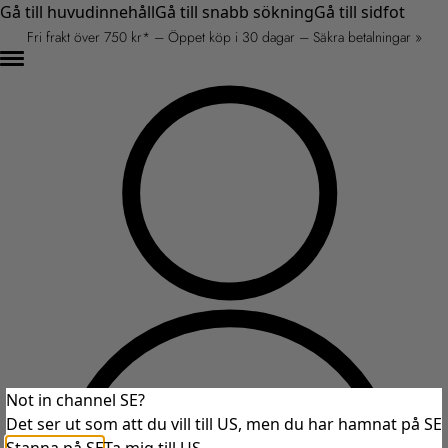
Gå till huvudinnehåll
Gå till snabb sökning
Gå till sidfot
Fri frakt över 750 kr* – Öppet köp i 30 dagar – Säkra betalningar »
Not in channel SE?
Det ser ut som att du vill till US, men du har hamnat på SE