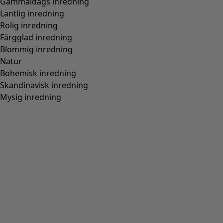
Normal passform, rymlig över stussen
(
94
)
Normal till rymlig passform
(
67
)
Normal passform, rymlig nedtill
(
65
)
Extra rymlig passform
(
24
)
Figurnära passform, normal nedtill
(
23
)
(
18
)
Figurnära passform, rymlig nedtill
(
12
)
Bred
(
5
)
Figurnära passform, normal över stussen
(
4
)
Figurnära passform, rymlig över stussen
(
3
)
Visa alla
Rensa
Sortera på pris
:
sort.bypriceasc
sort.bypricedesc
1958 produkter