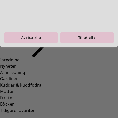
36
(
83
)
37
(
83
)
38
(
83
)
39
(
83
)
40
(
83
)
41
(
83
)
Avvisa alla
Tillåt alla
42
(
83
)
Material
Material
BOMULL
(
1295
)
ELASTAN
(
288
)
ULL
(
271
)
POLYAMID
(
267
)
LIN
(
208
)
MODAL
(
131
)
LYOCELL
(
116
)