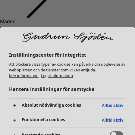
Kläder
Inredning
Öppna meny Inredning
Nyheter
Alla kläder
Klänningar
Tunikor
Inställningscenter för integritet
Toppar
Att blockera vissa typer av cookies kan påverka din upplevelse av
Skjortor & blusar
webbplatsen och de tjänster som vi kan erbjuda.
Koftor
Mer information
Legal information
Stickade tröjor
Inredning
Kampanjer
Öppna meny Kampanjer
Västar
Hantera inställningar för samtycke
Nyheter
Kappor & jackor
All inredning
Byxor
Gardiner
Absolut nödvändiga cookies
Alltid aktiv
Kjolar
Kuddar & kuddfodral
Skor
Mattor
Funktionella cookies
Alltid aktiv
Kimonos
Frotté
Böcker
Prestanda-cookies