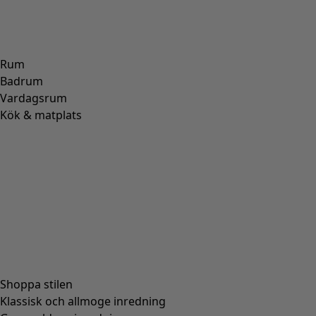
ALPACKA
(
107
)
SKINN
(
57
)
VISKOS
(
53
)
POLYESTER
(
51
)
SIDEN
(
30
)
PAPPER
(
8
)
KERAMIK
(
4
)
HAMPA
(
3
)
RAMI
(
3
)
JUTE
(
2
)
Passform
Passform
Normal passform
(
976
)
Rymlig passform
(
238
)
Figurnära passform
(
154
)