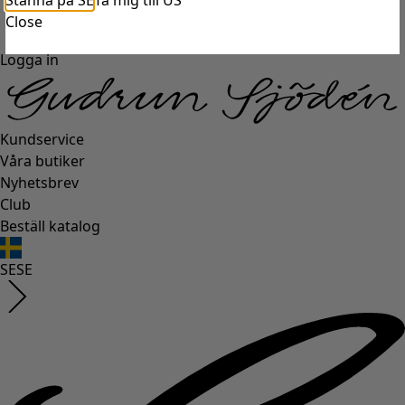
Stanna på SE
Ta mig till US
Close
Logga in
Kundservice
Våra butiker
Nyhetsbrev
Club
Beställ katalog
SE
SE