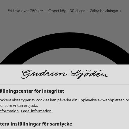
Fri frakt över 750 kr* – Öppet köp i 30 dagar – Säkra betalningar »
ällningscenter för integritet
lockera vissa typer av cookies kan påverka din upplevelse av webbplatsen o
ter som vi kan erbjuda.
nformation
Legal information
era inställningar för samtycke