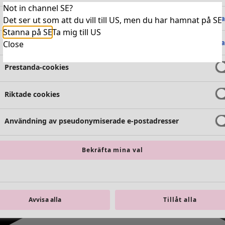
Not in channel SE?
Absolut nödvändiga cookies
Alltid 
Det ser ut som att du vill till US, men du har hamnat på SE
Stanna på SE
Ta mig till US
Funktionella cookies
Alltid 
Close
Prestanda-cookies
Riktade cookies
Användning av pseudonymiserade e-postadresser
Bekräfta mina val
Avvisa alla
Tillåt alla