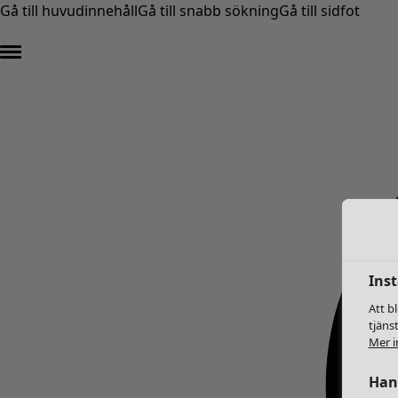
Gå till huvudinnehåll
Gå till snabb sökning
Gå till sidfot
Inst
Att b
tjäns
Mer i
Hant