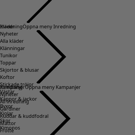
Kläder
Inredning
Öppna meny Inredning
Nyheter
Alla kläder
Klänningar
Tunikor
Toppar
Skjortor & blusar
Koftor
Stickade tröjor
Inredning
Kampanjer
Öppna meny Kampanjer
Västar
Nyheter
Kappor & jackor
All inredning
Byxor
Gardiner
Kjolar
Kuddar & kuddfodral
Skor
Mattor
Kimonos
Frotté