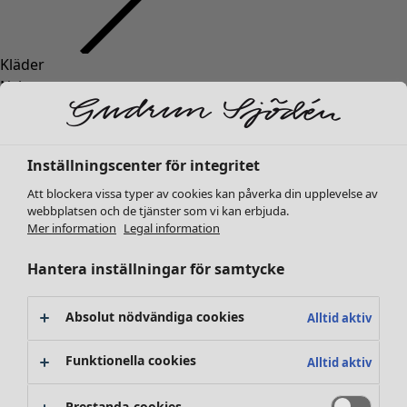
Kläder
Inredning
Öppna meny Inredning
Nyheter
Alla kläder
Klänningar
Tunikor
Inställningscenter för integritet
Toppar
Att blockera vissa typer av cookies kan påverka din upplevelse av
Skjortor & blusar
webbplatsen och de tjänster som vi kan erbjuda.
Koftor
Mer information
Legal information
Stickade tröjor
Inredning
Kampanjer
Öppna meny Kampanjer
Västar
Hantera inställningar för samtycke
Nyheter
Kappor & jackor
All inredning
Byxor
Gardiner
Absolut nödvändiga cookies
Alltid aktiv
Kjolar
Kuddar & kuddfodral
Skor
Mattor
Funktionella cookies
Alltid aktiv
Kimonos
Frotté
Böcker
Prestanda-cookies