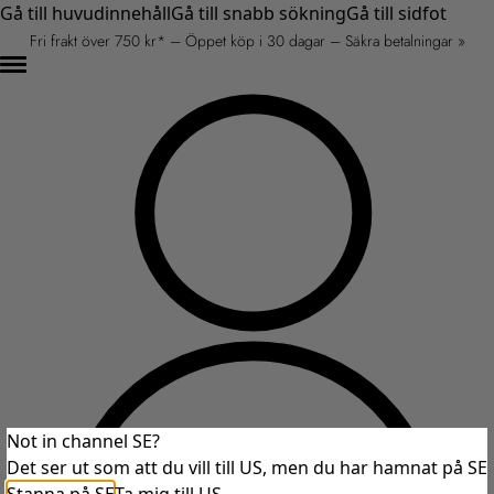
Gå till huvudinnehåll
Gå till snabb sökning
Gå till sidfot
Fri frakt över 750 kr* – Öppet köp i 30 dagar – Säkra betalningar »
Not in channel SE?
Det ser ut som att du vill till US, men du har hamnat på SE