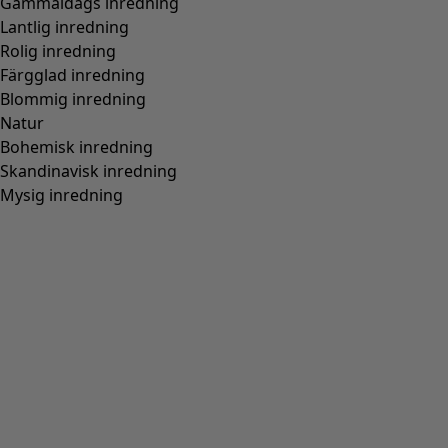
Normal passform, rymlig över stussen
(
94
)
Normal till rymlig passform
(
67
)
Normal passform, rymlig nedtill
(
65
)
Extra rymlig passform
(
24
)
Figurnära passform, normal nedtill
(
23
)
(
18
)
Figurnära passform, rymlig nedtill
(
12
)
Bred
(
5
)
Figurnära passform, normal över stussen
(
4
)
Figurnära passform, rymlig över stussen
(
3
)
Visa alla
Rensa
Sortera på pris
:
sort.bypriceasc
sort.bypricedesc
1958 produkter