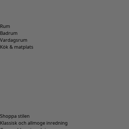
ALPACKA
(
107
)
SKINN
(
57
)
VISKOS
(
53
)
POLYESTER
(
51
)
SIDEN
(
30
)
PAPPER
(
8
)
KERAMIK
(
4
)
HAMPA
(
3
)
RAMI
(
3
)
JUTE
(
2
)
Passform
Passform
Normal passform
(
976
)
Rymlig passform
(
238
)
Figurnära passform
(
154
)