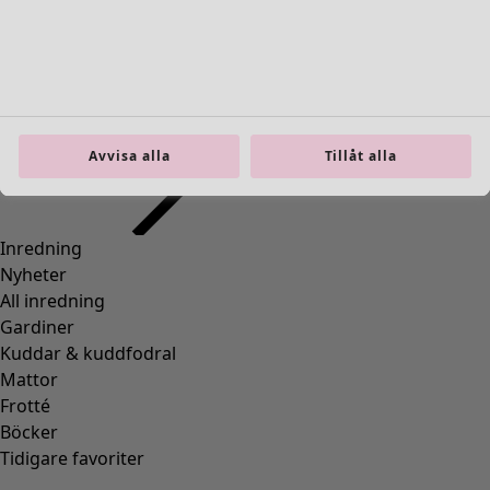
36
(
83
)
37
(
83
)
38
(
83
)
39
(
83
)
40
(
83
)
41
(
83
)
Avvisa alla
Tillåt alla
42
(
83
)
Material
Material
BOMULL
(
1295
)
ELASTAN
(
288
)
ULL
(
271
)
POLYAMID
(
267
)
LIN
(
208
)
MODAL
(
131
)
LYOCELL
(
116
)