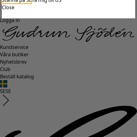
Stanna på SE
Ta mig till US
Close
Logga in
Kundservice
Våra butiker
Nyhetsbrev
Club
Beställ katalog
SE
SE