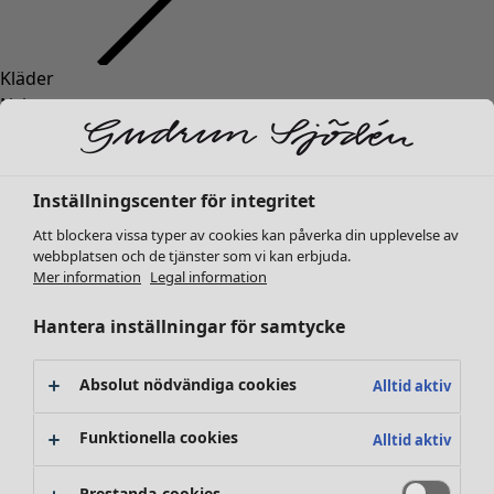
Kläder
Inredning
Öppna meny Inredning
Nyheter
Alla kläder
Klänningar
Tunikor
Inställningscenter för integritet
Toppar
Att blockera vissa typer av cookies kan påverka din upplevelse av
Skjortor & blusar
webbplatsen och de tjänster som vi kan erbjuda.
Koftor
Mer information
Legal information
Stickade tröjor
Inredning
Kampanjer
Öppna meny Kampanjer
Västar
Hantera inställningar för samtycke
Nyheter
Kappor & jackor
All inredning
Byxor
Gardiner
Absolut nödvändiga cookies
Alltid aktiv
Kjolar
Kuddar & kuddfodral
Skor
Mattor
Funktionella cookies
Alltid aktiv
Kimonos
Frotté
Böcker
Prestanda-cookies