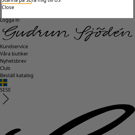
Stanna på SE
Ta mig till US
Close
Logga in
Kundservice
Våra butiker
Nyhetsbrev
Club
Beställ katalog
SE
SE