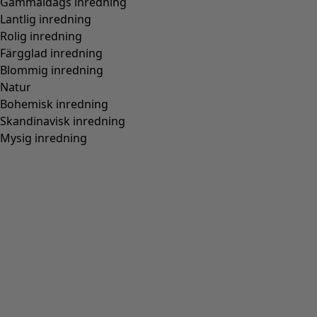
Normal passform, rymlig över stussen
(
94
)
Normal till rymlig passform
(
67
)
Normal passform, rymlig nedtill
(
65
)
Extra rymlig passform
(
24
)
Figurnära passform, normal nedtill
(
23
)
(
18
)
Figurnära passform, rymlig nedtill
(
12
)
Bred
(
5
)
Figurnära passform, normal över stussen
(
4
)
Figurnära passform, rymlig över stussen
(
3
)
Visa alla
Rensa
Sortera på pris
:
sort.bypriceasc
sort.bypricedesc
1958 produkter