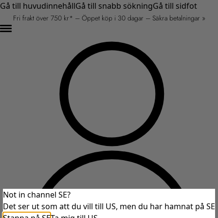
Gå till huvudinnehåll
Gå till snabb sökning
Gå till sidfot
Fri frakt över 750 kr* – Öppet köp i 30 dagar – Säkra betalningar »
Not in channel SE?
Det ser ut som att du vill till US, men du har hamnat på SE