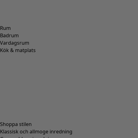
ALPACKA
(
107
)
SKINN
(
57
)
VISKOS
(
53
)
POLYESTER
(
51
)
SIDEN
(
30
)
PAPPER
(
8
)
KERAMIK
(
4
)
HAMPA
(
3
)
RAMI
(
3
)
JUTE
(
2
)
Passform
Passform
Normal passform
(
976
)
Rymlig passform
(
238
)
Figurnära passform
(
154
)