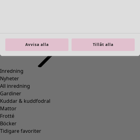
36
(
83
)
37
(
83
)
38
(
83
)
39
(
83
)
40
(
83
)
41
(
83
)
Avvisa alla
Tillåt alla
42
(
83
)
Material
Material
BOMULL
(
1295
)
ELASTAN
(
288
)
ULL
(
271
)
POLYAMID
(
267
)
LIN
(
208
)
MODAL
(
131
)
LYOCELL
(
116
)