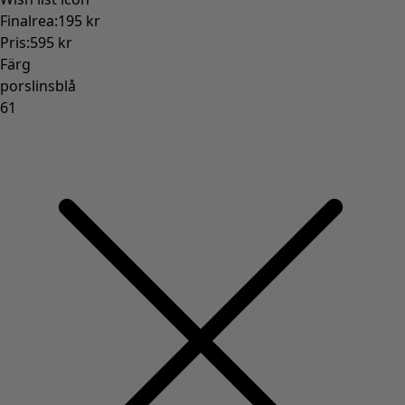
Gammaldags inredning
Lantlig inredning
Rolig inredning
Färgglad inredning
Blommig inredning
Natur
Bohemisk inredning
Skandinavisk inredning
Mysig inredning