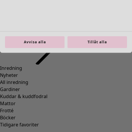
Inredning
Öppna meny Inredning
Avvisa alla
Tillåt alla
Inredning
Nyheter
All inredning
Gardiner
Kuddar & kuddfodral
Mattor
Frotté
Böcker
Tidigare favoriter