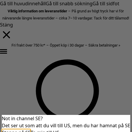
Gå till huvudinnehåll
Gå till snabb sökning
Gå till sidfot
Viktig information om leveranstider
– På grund av högt tryck har vi för
närvarande längre leveranstider – cirka 7–10 vardagar. Tack för ditt tålamod!
Stäng
Fri frakt över 750 kr* – Öppet köp i 30 dagar – Säkra betalningar »
Not in channel SE?
Det ser ut som att du vill till US, men du har hamnat på SE