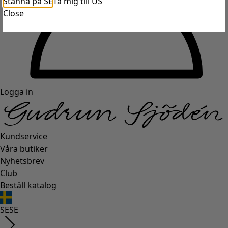
Stanna på SE
Ta mig till US
Close
Logga in
Kundservice
Våra butiker
Nyhetsbrev
Club
Beställ katalog
SE
SE