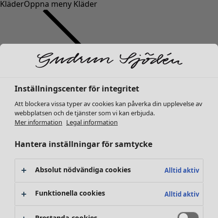
Kläder
Öppna meny Kläder
Inställningscenter för integritet
Kläder
Nyheter
Att blockera vissa typer av cookies kan påverka din upplevelse av
Alla kläder
webbplatsen och de tjänster som vi kan erbjuda.
Mer information
Legal information
Klänningar
Tunikor
Hantera inställningar för samtycke
Toppar
Skjortor & blusar
Absolut nödvändiga cookies
Koftor
Alltid aktiv
Stickade tröjor
Funktionella cookies
Västar
Alltid aktiv
Kappor & jackor
Byxor
Prestanda-cookies